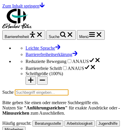
Zum Inhalt springen
Barrierefrei
heit
Suche
Menü
Leichte Sprache
Barrierefreiheitserklärung
Reduzierte Bewegung
AN
AUS
Barrierefreie Schrift
AN
AUS
Schriftgröße (
100%
)
Suche
Bitte geben Sie einen oder mehrere Suchbegriffe ein.
Nutzen Sie
"Anführungszeichen"
für exakte Ausdrücke oder
-
Minuszeichen
zum Ausschließen.
Häufig gesucht:
Beratungsstelle
Arbeitslosigkeit
Jugendhilfe
Mitarbeiten