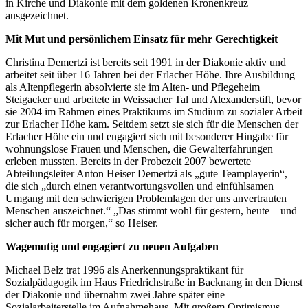
in Kirche und Diakonie mit dem goldenen Kronenkreuz
ausgezeichnet.
Mit Mut und persönlichem Einsatz für mehr Gerechtigkeit
Christina Demertzi ist bereits seit 1991 in der Diakonie aktiv und
arbeitet seit über 16 Jahren bei der Erlacher Höhe. Ihre Ausbildung
als Altenpflegerin absolvierte sie im Alten- und Pflegeheim
Steigacker und arbeitete in Weissacher Tal und Alexanderstift, bevor
sie 2004 im Rahmen eines Praktikums im Studium zu sozialer Arbeit
zur Erlacher Höhe kam. Seitdem setzt sie sich für die Menschen der
Erlacher Höhe ein und engagiert sich mit besonderer Hingabe für
wohnungslose Frauen und Menschen, die Gewalterfahrungen
erleben mussten. Bereits in der Probezeit 2007 bewertete
Abteilungsleiter Anton Heiser Demertzi als „gute Teamplayerin“,
die sich „durch einen verantwortungsvollen und einfühlsamen
Umgang mit den schwierigen Problemlagen der uns anvertrauten
Menschen auszeichnet.“ „Das stimmt wohl für gestern, heute – und
sicher auch für morgen,“ so Heiser.
Wagemutig und engagiert zu neuen Aufgaben
Michael Belz trat 1996 als Anerkennungspraktikant für
Sozialpädagogik im Haus Friedrichstraße in Backnang in den Dienst
der Diakonie und übernahm zwei Jahre später eine
Sozialarbeiterstelle im Aufnahmehaus. Mit großem Optimismus