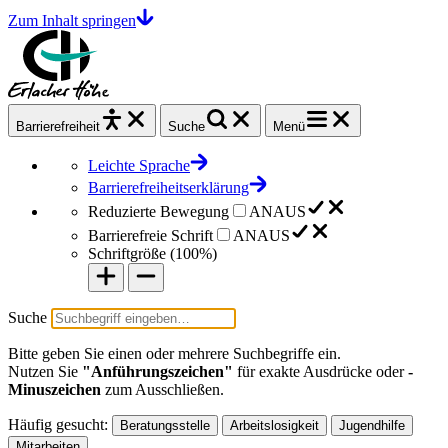
Zum Inhalt springen
Barrierefrei
heit
Suche
Menü
Leichte Sprache
Barrierefreiheitserklärung
Reduzierte Bewegung
AN
AUS
Barrierefreie Schrift
AN
AUS
Schriftgröße (
100%
)
Suche
Bitte geben Sie einen oder mehrere Suchbegriffe ein.
Nutzen Sie
"Anführungszeichen"
für exakte Ausdrücke oder
-
Minuszeichen
zum Ausschließen.
Häufig gesucht:
Beratungsstelle
Arbeitslosigkeit
Jugendhilfe
Mitarbeiten