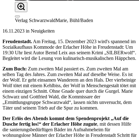
Verlag SchwarzwaldMarie, Bühl/Baden
16.11.2023 in Neuigkeiten
Freudenstadt.
Am Freitag, 15. Dezember 2023 wird's spannend im
Sozialkaufhaus Kommode der Erlacher Höhe in Freudenstadt: Um
19:30 Uhr liest Autor Bernd Leix aus seinem Krimi „SILBERwolf“.
Begleitet wird die Lesung von kulinarisch-musikalischen Häppchen.
Zum Buch:
Zum zweiten Mal passiert es. Zum zweiten Mal am
selben Tag des Jahres. Zum zweiten Mal auf dieselbe Weise. Es ist
der Wolf. Er geht einsamen Wanderern an den Hals. Der vierbeinige
Wolf tötet mit einem Kehlbiss, der Wolf in Menschengestalt tötet mit
einem einzigen Schnitt. Ohne Gnade quer durch die Gurgel. Marie
Schwarz und Gottfried Wald, die Kommissare der
„Ermittlungsgruppe Schwarzwald“, lassen nichts unversucht, dem
Täter und seinem Trieb auf die Spur zu kommen.
Der Erlös des Abends kommt dem Spendenprojekt „Auf die
Dusche fertig los!“ der Erlacher Höhe zugute
, mit dessen Hilfe
die sanierungsbedürftigen Bäder im Aufnahmeheim für
wohnungslose Männer der Erlacher Höhe in Freudenstadt Schritt für