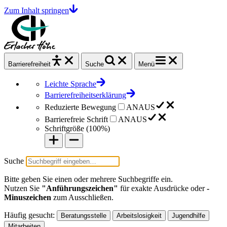
Zum Inhalt springen
Barrierefrei
heit
Suche
Menü
Leichte Sprache
Barrierefreiheitserklärung
Reduzierte Bewegung
AN
AUS
Barrierefreie Schrift
AN
AUS
Schriftgröße (
100%
)
Suche
Bitte geben Sie einen oder mehrere Suchbegriffe ein.
Nutzen Sie
"Anführungszeichen"
für exakte Ausdrücke oder
-
Minuszeichen
zum Ausschließen.
Häufig gesucht:
Beratungsstelle
Arbeitslosigkeit
Jugendhilfe
Mitarbeiten