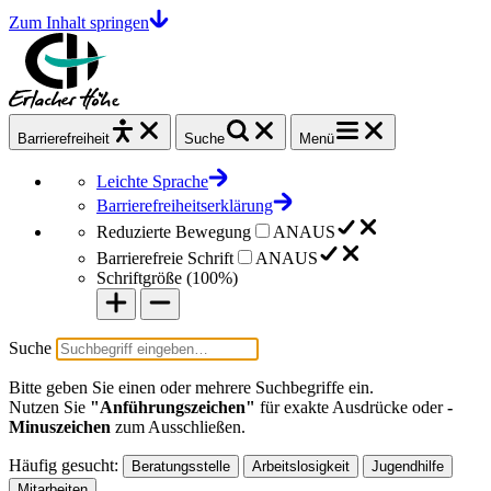
Zum Inhalt springen
Barrierefrei
heit
Suche
Menü
Leichte Sprache
Barrierefreiheitserklärung
Reduzierte Bewegung
AN
AUS
Barrierefreie Schrift
AN
AUS
Schriftgröße (
100%
)
Suche
Bitte geben Sie einen oder mehrere Suchbegriffe ein.
Nutzen Sie
"Anführungszeichen"
für exakte Ausdrücke oder
-
Minuszeichen
zum Ausschließen.
Häufig gesucht:
Beratungsstelle
Arbeitslosigkeit
Jugendhilfe
Mitarbeiten