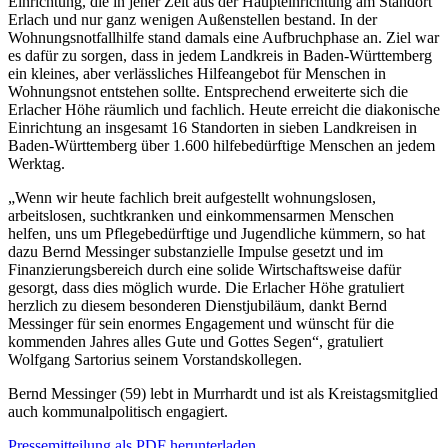
Einrichtung, die in jener Zeit aus der Haupteinrichtung am Standort
Erlach und nur ganz wenigen Außenstellen bestand. In der
Wohnungsnotfallhilfe stand damals eine Aufbruchphase an. Ziel war
es dafür zu sorgen, dass in jedem Landkreis in Baden-Württemberg
ein kleines, aber verlässliches Hilfeangebot für Menschen in
Wohnungsnot entstehen sollte. Entsprechend erweiterte sich die
Erlacher Höhe räumlich und fachlich. Heute erreicht die diakonische
Einrichtung an insgesamt 16 Standorten in sieben Landkreisen in
Baden-Württemberg über 1.600 hilfebedürftige Menschen an jedem
Werktag.
„Wenn wir heute fachlich breit aufgestellt wohnungslosen,
arbeitslosen, suchtkranken und einkommensarmen Menschen
helfen, uns um Pflegebedürftige und Jugendliche kümmern, so hat
dazu Bernd Messinger substanzielle Impulse gesetzt und im
Finanzierungsbereich durch eine solide Wirtschaftsweise dafür
gesorgt, dass dies möglich wurde. Die Erlacher Höhe gratuliert
herzlich zu diesem besonderen Dienstjubiläum, dankt Bernd
Messinger für sein enormes Engagement und wünscht für die
kommenden Jahres alles Gute und Gottes Segen“, gratuliert
Wolfgang Sartorius seinem Vorstandskollegen.
Bernd Messinger (59) lebt in Murrhardt und ist als Kreistagsmitglied
auch kommunalpolitisch engagiert.
Pressemitteilung als PDF herunterladen