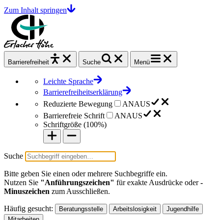
Zum Inhalt springen
Barrierefrei
heit
Suche
Menü
Leichte Sprache
Barrierefreiheitserklärung
Reduzierte Bewegung
AN
AUS
Barrierefreie Schrift
AN
AUS
Schriftgröße (
100%
)
Suche
Bitte geben Sie einen oder mehrere Suchbegriffe ein.
Nutzen Sie
"Anführungszeichen"
für exakte Ausdrücke oder
-
Minuszeichen
zum Ausschließen.
Häufig gesucht:
Beratungsstelle
Arbeitslosigkeit
Jugendhilfe
Mitarbeiten