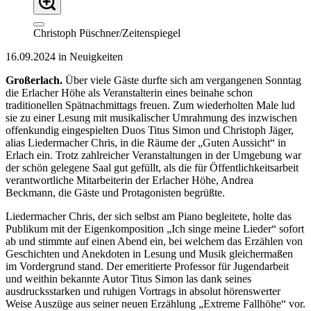
Christoph Püschner/Zeitenspiegel
16.09.2024 in Neuigkeiten
Großerlach.
Über viele Gäste durfte sich am vergangenen Sonntag
die Erlacher Höhe als Veranstalterin eines beinahe schon
traditionellen Spätnachmittags freuen. Zum wiederholten Male lud
sie zu einer Lesung mit musikalischer Umrahmung des inzwischen
offenkundig eingespielten Duos Titus Simon und Christoph Jäger,
alias Liedermacher Chris, in die Räume der „Guten Aussicht“ in
Erlach ein. Trotz zahlreicher Veranstaltungen in der Umgebung war
der schön gelegene Saal gut gefüllt, als die für Öffentlichkeitsarbeit
verantwortliche Mitarbeiterin der Erlacher Höhe, Andrea
Beckmann, die Gäste und Protagonisten begrüßte.
Liedermacher Chris, der sich selbst am Piano begleitete, holte das
Publikum mit der Eigenkomposition „Ich singe meine Lieder“ sofort
ab und stimmte auf einen Abend ein, bei welchem das Erzählen von
Geschichten und Anekdoten in Lesung und Musik gleichermaßen
im Vordergrund stand. Der emeritierte Professor für Jugendarbeit
und weithin bekannte Autor Titus Simon las dank seines
ausdrucksstarken und ruhigen Vortrags in absolut hörenswerter
Weise Auszüge aus seiner neuen Erzählung „Extreme Fallhöhe“ vor.