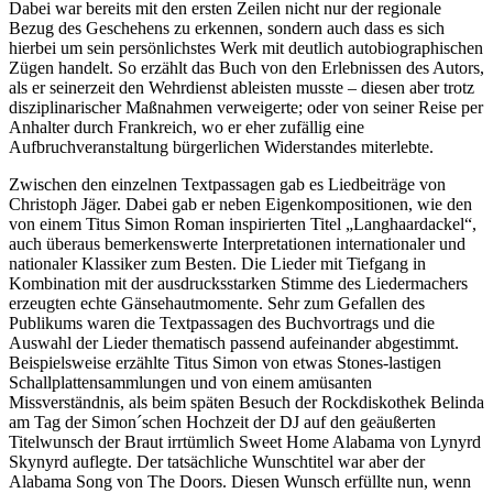
Dabei war bereits mit den ersten Zeilen nicht nur der regionale
Bezug des Geschehens zu erkennen, sondern auch dass es sich
hierbei um sein persönlichstes Werk mit deutlich autobiographischen
Zügen handelt. So erzählt das Buch von den Erlebnissen des Autors,
als er seinerzeit den Wehrdienst ableisten musste – diesen aber trotz
disziplinarischer Maßnahmen verweigerte; oder von seiner Reise per
Anhalter durch Frankreich, wo er eher zufällig eine
Aufbruchveranstaltung bürgerlichen Widerstandes miterlebte.
Zwischen den einzelnen Textpassagen gab es Liedbeiträge von
Christoph Jäger. Dabei gab er neben Eigenkompositionen, wie den
von einem Titus Simon Roman inspirierten Titel „Langhaardackel“,
auch überaus bemerkenswerte Interpretationen internationaler und
nationaler Klassiker zum Besten. Die Lieder mit Tiefgang in
Kombination mit der ausdrucksstarken Stimme des Liedermachers
erzeugten echte Gänsehautmomente. Sehr zum Gefallen des
Publikums waren die Textpassagen des Buchvortrags und die
Auswahl der Lieder thematisch passend aufeinander abgestimmt.
Beispielsweise erzählte Titus Simon von etwas Stones-lastigen
Schallplattensammlungen und von einem amüsanten
Missverständnis, als beim späten Besuch der Rockdiskothek Belinda
am Tag der Simon´schen Hochzeit der DJ auf den geäußerten
Titelwunsch der Braut irrtümlich Sweet Home Alabama von Lynyrd
Skynyrd auflegte. Der tatsächliche Wunschtitel war aber der
Alabama Song von The Doors. Diesen Wunsch erfüllte nun, wenn