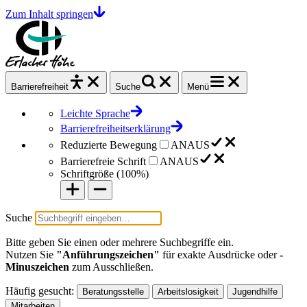
Zum Inhalt springen
Barrierefrei
heit
Suche
Menü
Leichte Sprache
Barrierefreiheitserklärung
Reduzierte Bewegung
AN
AUS
Barrierefreie Schrift
AN
AUS
Schriftgröße (
100%
)
Suche
Bitte geben Sie einen oder mehrere Suchbegriffe ein.
Nutzen Sie
"Anführungszeichen"
für exakte Ausdrücke oder
-
Minuszeichen
zum Ausschließen.
Häufig gesucht:
Beratungsstelle
Arbeitslosigkeit
Jugendhilfe
Mitarbeiten