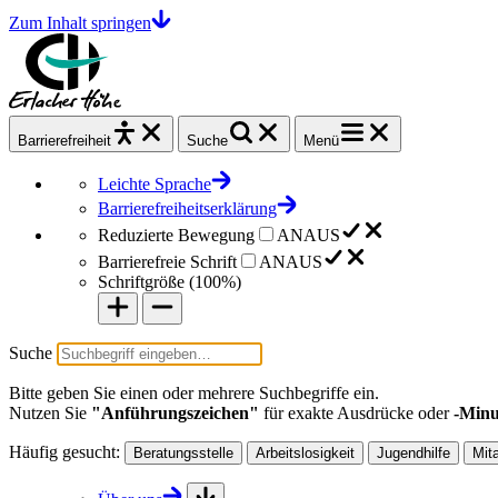
Zum Inhalt springen
Barrierefrei
heit
Suche
Menü
Leichte Sprache
Barrierefreiheitserklärung
Reduzierte Bewegung
AN
AUS
Barrierefreie Schrift
AN
AUS
Schriftgröße (
100%
)
Suche
Bitte geben Sie einen oder mehrere Suchbegriffe ein.
Nutzen Sie
"Anführungszeichen"
für exakte Ausdrücke oder
-Minu
Häufig gesucht:
Beratungsstelle
Arbeitslosigkeit
Jugendhilfe
Mit