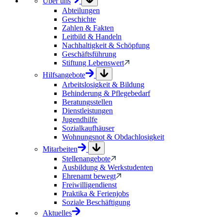
Über uns
Abteilungen
Geschichte
Zahlen & Fakten
Leitbild & Handeln
Nachhaltigkeit & Schöpfung
Geschäftsführung
Stiftung Lebenswert
Hilfsangebote
Arbeitslosigkeit & Bildung
Behinderung & Pflegebedarf
Beratungsstellen
Dienstleistungen
Jugendhilfe
Sozialkaufhäuser
Wohnungsnot & Obdachlosigkeit
Mitarbeiten
Stellenangebote
Ausbildung & Werkstudenten
Ehrenamt bewegt
Freiwilligendienst
Praktika & Ferienjobs
Soziale Beschäftigung
Aktuelles