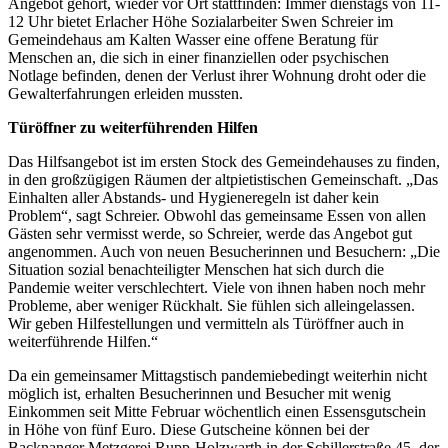
Angebot gehört, wieder vor Ort stattfinden: Immer dienstags von 11-
12 Uhr bietet Erlacher Höhe Sozialarbeiter Swen Schreier im
Gemeindehaus am Kalten Wasser eine offene Beratung für
Menschen an, die sich in einer finanziellen oder psychischen
Notlage befinden, denen der Verlust ihrer Wohnung droht oder die
Gewalterfahrungen erleiden mussten.
Türöffner zu weiterführenden Hilfen
Das Hilfsangebot ist im ersten Stock des Gemeindehauses zu finden,
in den großzügigen Räumen der altpietistischen Gemeinschaft. „Das
Einhalten aller Abstands- und Hygieneregeln ist daher kein
Problem“, sagt Schreier. Obwohl das gemeinsame Essen von allen
Gästen sehr vermisst werde, so Schreier, werde das Angebot gut
angenommen. Auch von neuen Besucherinnen und Besuchern: „Die
Situation sozial benachteiligter Menschen hat sich durch die
Pandemie weiter verschlechtert. Viele von ihnen haben noch mehr
Probleme, aber weniger Rückhalt. Sie fühlen sich alleingelassen.
Wir geben Hilfestellungen und vermitteln als Türöffner auch in
weiterführende Hilfen.“
Da ein gemeinsamer Mittagstisch pandemiebedingt weiterhin nicht
möglich ist, erhalten Besucherinnen und Besucher mit wenig
Einkommen seit Mitte Februar wöchentlich einen Essensgutschein
in Höhe von fünf Euro. Diese Gutscheine können bei der
Backnanger Metzgerei Rupp-Holzwarth in der Schillerstraße 45, der