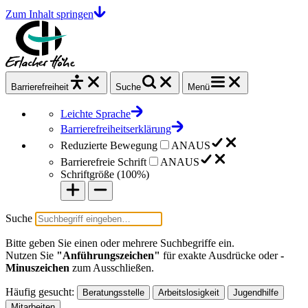
Zum Inhalt springen
Barrierefrei
heit
Suche
Menü
Leichte Sprache
Barrierefreiheitserklärung
Reduzierte Bewegung
AN
AUS
Barrierefreie Schrift
AN
AUS
Schriftgröße (
100%
)
Suche
Bitte geben Sie einen oder mehrere Suchbegriffe ein.
Nutzen Sie
"Anführungszeichen"
für exakte Ausdrücke oder
-
Minuszeichen
zum Ausschließen.
Häufig gesucht:
Beratungsstelle
Arbeitslosigkeit
Jugendhilfe
Mitarbeiten