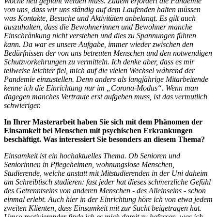
Woche neu geplant werden muss. Zudem erfordert die Pandemie
von uns, dass wir uns ständig auf dem Laufenden halten müssen
was Kontakte, Besuche und Aktivitäten anbelangt. Es gilt auch
auszuhalten, dass die Bewohnerinnen und Bewohner manche
Einschränkung nicht verstehen und dies zu Spannungen führen
kann. Da war es unsere Aufgabe, immer wieder zwischen den
Bedürfnissen der von uns betreuten Menschen und den notwendigen
Schutzvorkehrungen zu vermitteln. Ich denke aber, dass es mir
teilweise leichter fiel, mich auf die vielen Wechsel während der
Pandemie einzustellen. Denn anders als langjährige Mitarbeitende
kenne ich die Einrichtung nur im „Corona-Modus“. Wenn man
dagegen manches Vertraute erst aufgeben muss, ist das vermutlich
schwieriger.
In Ihrer Masterarbeit haben Sie sich mit dem Phänomen der
Einsamkeit bei Menschen mit psychischen Erkrankungen
beschäftigt. Was interessiert Sie besonders an diesem Thema?
Einsamkeit ist ein hochaktuelles Thema. Ob Senioren und
Seniorinnen in Pflegeheimen, wohnungslose Menschen,
Studierende, welche anstatt mit Mitstudierenden in der Uni daheim
am Schreibtisch studieren: fast jeder hat dieses schmerzliche Gefühl
des Getrenntseins von anderen Menschen - des Alleinseins - schon
einmal erlebt. Auch hier in der Einrichtung höre ich von etwa jedem
zweiten Klienten, dass Einsamkeit mit zur Sucht beigetragen hat.
Umso motivierender finde ich es mich damit zu befassen, was ich