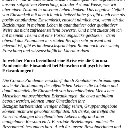
unserer subjektiven Bewertung, also der Art und Weise, wie wir
über einen Zustand in unserem Leben denken. Das negative Gefühl
von Einsamkeit mit dem ich mich befasst habe (es gibt auch eine als
positiv empfundene Einsamkeit), entsteht nämlich erst, wenn ich die
Beziehungen in meinem Leben in quantitativer oder qualitativer
Weise als nicht zufriedenstellend bewerte. Und nicht zuletzt bin ich
mit meinem Thema auf eine Forschungslücke gestoßen – denn
obwohl das Phänomen in sozialen Berufen sehr präsent und
relevant ist, gibt es im deutschsprachigen Raum noch sehr wenig
Forschung und wissenschaftliche Literatur dazu.
In welcher Form beeinflusst eine Krise wie die Corona-
Pandemie die Einsamkeit bei Menschen mit psychischen
Erkrankungen?
Die Corona-Pandemie verschärft durch Kontakteinschränkungen
sowie die Ausdünnung des öffentlichen Lebens die Isolation und
damit potentiell die Einsamkeit von benachteiligten Menschen.
Menschen mit psychischen Erkrankungen, die etwa ambulant
betreut werden, können unter Umständen ihre
Bezugsmitarbeitenden weniger häufig sehen, Gruppenangebote
können nicht wie gewohnt stattfinden. Ich denke, sie treffen die
Einschränkungen des öffentlichen Lebens aufgrund ihrer
mangelnden Ressourcen (z.B. soziale Beziehungen, materielle
Ressourcen) besonders hart. Auch für unsere Bewohnerinnen und