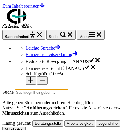
Zum Inhalt springen
Barrierefrei
heit
Suche
Menü
Leichte Sprache
Barrierefreiheitserklärung
Reduzierte Bewegung
AN
AUS
Barrierefreie Schrift
AN
AUS
Schriftgröße (
100%
)
Suche
Bitte geben Sie einen oder mehrere Suchbegriffe ein.
Nutzen Sie
"Anführungszeichen"
für exakte Ausdrücke oder
-
Minuszeichen
zum Ausschließen.
Häufig gesucht:
Beratungsstelle
Arbeitslosigkeit
Jugendhilfe
Mitarbeiten