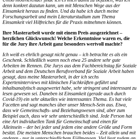
denn konkret dazutun kann, um mit Menschen Wege aus der
Einsamkeit heraus zu finden. Und da habe ich durch meine
Forschungsarbeit und mein Literaturstudium zum Thema
Einsamkeit viel Hilfreiches für die Praxis mitnehmen können.
Ihre Masterarbeit wurde mit einem Preis ausgezeichnet –
herzlichen Glückwunsch! Welche Erkenntnisse waren es, die
für die Jury ihre Arbeit ganz besonders wertvoll machte?
Ich weiß es ehrlich gesagt nicht genau – ich betrachte es als ein
Geschenk. Schließlich waren noch etwa 25 andere sehr gute
Arbeiten im Rennen. Die Jurys aus dem Fachbereichstag für Soziale
Arbeit und dem Deutschen Berufsverband für Soziale Arbeit haben
gesagt, dass meine Masterarbeit, in der ich sechs
Experteninterviews mit klinischen Fachkräften geführt und
inhaltsanalytisch ausgewertet habe, sehr stringent und interessant zu
lesen gewesen sei. Daneben ist Einsamkeit (gerade auch durch
Covid-19) ein sehr aktuelles wie interessantes Thema. Es hat viele
Facetten und sagt manches über unser Mensch-Sein aus. Etwa,
dass wir Gemeinschafts- und Beziehungswesen sind, aber zum
Beispiel auch, dass wir sehr unterschiedlich sind. Jede Person hat
eine Art individuellen Tank für Gemeinschaft und einen für
Alleinsein – der bei jeder und jedem eine andere Größe und Form
besitzt. Die meisten Menschen brauchen beides – Zeit allein und mit
anderen - nur in unterschiedlichem Füllmengen. Viel liegt zudem an