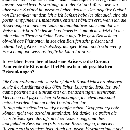
unserer subjektiven Bewertung, also der Art und Weise, wie wir
über einen Zustand in unserem Leben denken. Das negative Gefühl
von Einsamkeit mit dem ich mich befasst habe (es gibt auch eine als
positiv empfundene Einsamkeit), entsteht nämlich erst, wenn ich die
Beziehungen in meinem Leben in quantitativer oder qualitativer
Weise als nicht zufriedenstellend bewerte. Und nicht zuletzt bin ich
mit meinem Thema auf eine Forschungslücke gestoßen – denn
obwohl das Phänomen in sozialen Berufen sehr präsent und
relevant ist, gibt es im deutschsprachigen Raum noch sehr wenig
Forschung und wissenschaftliche Literatur dazu.
In welcher Form beeinflusst eine Krise wie die Corona-
Pandemie die Einsamkeit bei Menschen mit psychischen
Erkrankungen?
Die Corona-Pandemie verschärft durch Kontakteinschränkungen
sowie die Ausdünnung des öffentlichen Lebens die Isolation und
damit potentiell die Einsamkeit von benachteiligten Menschen.
Menschen mit psychischen Erkrankungen, die etwa ambulant
betreut werden, können unter Umständen ihre
Bezugsmitarbeitenden weniger häufig sehen, Gruppenangebote
können nicht wie gewohnt stattfinden. Ich denke, sie treffen die
Einschränkungen des öffentlichen Lebens aufgrund ihrer
mangelnden Ressourcen (z.B. soziale Beziehungen, materielle
Ressourcen) besonders hart. Auch für unsere Bewohnerinnen und