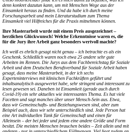
denn konkret dazutun kann, um mit Menschen Wege aus der
Einsamkeit heraus zu finden. Und da habe ich durch meine
Forschungsarbeit und mein Literaturstudium zum Thema
Einsamkeit viel Hilfreiches für die Praxis mitnehmen können.
Ihre Masterarbeit wurde mit einem Preis ausgezeichnet –
herzlichen Glückwunsch! Welche Erkenntnisse waren es, die
für die Jury ihre Arbeit ganz besonders wertvoll machte?
Ich weiß es ehrlich gesagt nicht genau – ich betrachte es als ein
Geschenk. Schließlich waren noch etwa 25 andere sehr gute
Arbeiten im Rennen. Die Jurys aus dem Fachbereichstag für Soziale
Arbeit und dem Deutschen Berufsverband für Soziale Arbeit haben
gesagt, dass meine Masterarbeit, in der ich sechs
Experteninterviews mit klinischen Fachkräften geführt und
inhaltsanalytisch ausgewertet habe, sehr stringent und interessant zu
lesen gewesen sei. Daneben ist Einsamkeit (gerade auch durch
Covid-19) ein sehr aktuelles wie interessantes Thema. Es hat viele
Facetten und sagt manches über unser Mensch-Sein aus. Etwa,
dass wir Gemeinschafts- und Beziehungswesen sind, aber zum
Beispiel auch, dass wir sehr unterschiedlich sind. Jede Person hat
eine Art individuellen Tank für Gemeinschaft und einen für
Alleinsein – der bei jeder und jedem eine andere Größe und Form
besitzt. Die meisten Menschen brauchen beides – Zeit allein und mit
anderen - nur in unterschiedlichem Füllmengen. Viel liegt zudem an