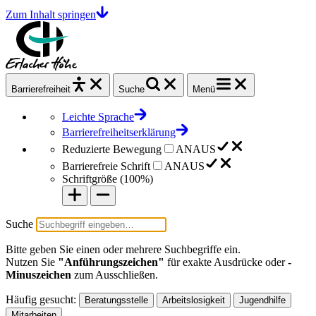
Zum Inhalt springen
Barrierefrei
heit
Suche
Menü
Leichte Sprache
Barrierefreiheitserklärung
Reduzierte Bewegung
AN
AUS
Barrierefreie Schrift
AN
AUS
Schriftgröße (
100%
)
Suche
Bitte geben Sie einen oder mehrere Suchbegriffe ein.
Nutzen Sie
"Anführungszeichen"
für exakte Ausdrücke oder
-
Minuszeichen
zum Ausschließen.
Häufig gesucht:
Beratungsstelle
Arbeitslosigkeit
Jugendhilfe
Mitarbeiten