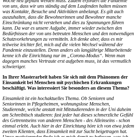
Woche neu geplant werden muss. Zudem erfordert die Pandemie
von uns, dass wir uns ständig auf dem Laufenden halten müssen
was Kontakte, Besuche und Aktivitäten anbelangt. Es gilt auch
auszuhalten, dass die Bewohnerinnen und Bewohner manche
Einschränkung nicht verstehen und dies zu Spannungen führen
kann. Da war es unsere Aufgabe, immer wieder zwischen den
Bedürfnissen der von uns betreuten Menschen und den notwendigen
Schutzvorkehrungen zu vermitteln. Ich denke aber, dass es mir
teilweise leichter fiel, mich auf die vielen Wechsel während der
Pandemie einzustellen. Denn anders als langjährige Mitarbeitende
kenne ich die Einrichtung nur im „Corona-Modus“. Wenn man
dagegen manches Vertraute erst aufgeben muss, ist das vermutlich
schwieriger.
In Ihrer Masterarbeit haben Sie sich mit dem Phänomen der
Einsamkeit bei Menschen mit psychischen Erkrankungen
beschäftigt. Was interessiert Sie besonders an diesem Thema?
Einsamkeit ist ein hochaktuelles Thema. Ob Senioren und
Seniorinnen in Pflegeheimen, wohnungslose Menschen,
Studierende, welche anstatt mit Mitstudierenden in der Uni daheim
am Schreibtisch studieren: fast jeder hat dieses schmerzliche Gefühl
des Getrenntseins von anderen Menschen - des Alleinseins - schon
einmal erlebt. Auch hier in der Einrichtung höre ich von etwa jedem
zweiten Klienten, dass Einsamkeit mit zur Sucht beigetragen hat.
Umso motivierender finde ich es mich damit zu befassen, was ich