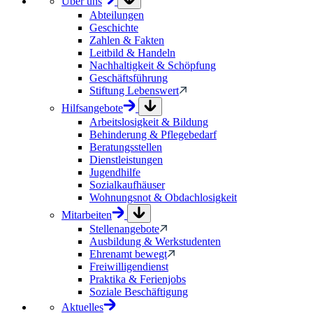
Über uns
Abteilungen
Geschichte
Zahlen & Fakten
Leitbild & Handeln
Nachhaltigkeit & Schöpfung
Geschäftsführung
Stiftung Lebenswert
Hilfsangebote
Arbeitslosigkeit & Bildung
Behinderung & Pflegebedarf
Beratungsstellen
Dienstleistungen
Jugendhilfe
Sozialkaufhäuser
Wohnungsnot & Obdachlosigkeit
Mitarbeiten
Stellenangebote
Ausbildung & Werkstudenten
Ehrenamt bewegt
Freiwilligendienst
Praktika & Ferienjobs
Soziale Beschäftigung
Aktuelles