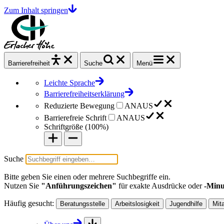
Zum Inhalt springen
Barrierefrei
heit
Suche
Menü
Leichte Sprache
Barrierefreiheitserklärung
Reduzierte Bewegung
AN
AUS
Barrierefreie Schrift
AN
AUS
Schriftgröße (
100%
)
Suche
Bitte geben Sie einen oder mehrere Suchbegriffe ein.
Nutzen Sie
"Anführungszeichen"
für exakte Ausdrücke oder
-Minu
Häufig gesucht:
Beratungsstelle
Arbeitslosigkeit
Jugendhilfe
Mit