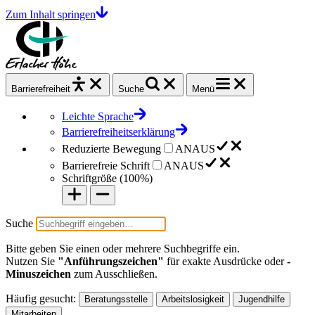
Zum Inhalt springen
Barrierefrei
heit
Suche
Menü
Leichte Sprache
Barrierefreiheitserklärung
Reduzierte Bewegung
AN
AUS
Barrierefreie Schrift
AN
AUS
Schriftgröße (
100%
)
Suche
Bitte geben Sie einen oder mehrere Suchbegriffe ein.
Nutzen Sie
"Anführungszeichen"
für exakte Ausdrücke oder
-
Minuszeichen
zum Ausschließen.
Häufig gesucht:
Beratungsstelle
Arbeitslosigkeit
Jugendhilfe
Mitarbeiten