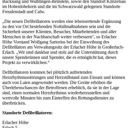
Backnang und Waiblingen-Beinstein, sowie den Standort Künzelsau
im Hohenlohekreis und die im Schwarzwald gelegenen Standorte
Freudenstadt und Calw.
„Die neuen Defibrillatoren werden eine lebensrettende Ergänzung
zu den vor Ort bestehenden Notfallmaßnahmen sein und die
Sicherheit unserer Klienten, Besucher, Mitarbeitenden und aller
Menschen in der Nachbarschaft weiter verbessern“, so Erlacher
Höhe Vorstand Wolfgang Sartorius bei der Einweihung des
Defibrillators am Verwaltungssitz der Erlacher Höhe in Großerlach-
Erlach. „Wir sind dankbar und stolz auf die Unterstützung durch
unsere Spenderinnen und Spender, die es ermöglicht hat, dieses
Projekt zu verwirklichen.“
Defibrillatoren kommen bei plötzlich auftretenden
Herzrhythmusstörungen und Herzstillstand zum Einsatz und können
auch von Laien angewendet werden. Die Geräte erhöhen die
Überlebenschancen der Betroffenen erheblich, da sie in der Lage
sind, einen normalen Herzrhythmus wiederherzustellen und
wertvolle Minuten bis zum Eintreffen des Rettungsdienstes zu
überbrücken.
Standorte Defibrillatoren:
Erlacher Höhe
Erlach 5