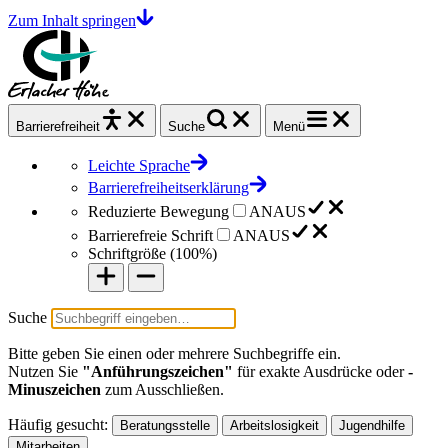
Zum Inhalt springen
Barrierefrei
heit
Suche
Menü
Leichte Sprache
Barrierefreiheitserklärung
Reduzierte Bewegung
AN
AUS
Barrierefreie Schrift
AN
AUS
Schriftgröße (
100%
)
Suche
Bitte geben Sie einen oder mehrere Suchbegriffe ein.
Nutzen Sie
"Anführungszeichen"
für exakte Ausdrücke oder
-
Minuszeichen
zum Ausschließen.
Häufig gesucht:
Beratungsstelle
Arbeitslosigkeit
Jugendhilfe
Mitarbeiten