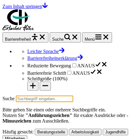
Zum Inhalt springen
Barrierefrei
heit
Suche
Menü
Leichte Sprache
Barrierefreiheitserklärung
Reduzierte Bewegung
AN
AUS
Barrierefreie Schrift
AN
AUS
Schriftgröße (
100%
)
Suche
Bitte geben Sie einen oder mehrere Suchbegriffe ein.
Nutzen Sie
"Anführungszeichen"
für exakte Ausdrücke oder
-
Minuszeichen
zum Ausschließen.
Häufig gesucht:
Beratungsstelle
Arbeitslosigkeit
Jugendhilfe
Mitarbeiten