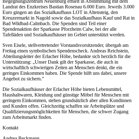
Begegnungszentrum Neuenbürg erhielt in Abstimmung mit dem
Landrat des Enzkreises Bastian Rosenau 6.000 Euro. Jeweils 3.000
Euro gingen an das Sozialkaufhaus LOT in Altensteig, den
Kreuzermarkt in Nagold sowie das Sozialkaufhaus Kauf und Rat in
Bad Wildbad-Calmbach. Die Spenden sind Teil einer
Spendenaktion der Sparkasse Pforzheim Calw, bei der alle
Tafelläden und Sozialkaufhäuser im Gebiet unterstützt werden.
Sven Eisele, stellvertretender Vorstandsvorsitzender, übergab am
Freitag einen symbolischen Spendenscheck. Andreas Reichstein,
Abteilungsleiter der Erlacher Höhe, bedankte sich herzlich für die
Unterstützung: „Unser Dank gilt der Sparkasse, die auch in
wirtschaftlich schwierigen Zeiten an Menschen denkt, die ein
geringes Einkommen haben. Die Spende hilft uns dabei, unsere
Angebot zu sichern.”
Die Sozialkaufhäuser der Erlacher Höhe bieten Lebensmittel,
Haushaltwaren, Kleidung und günstige Möbel für Menschen mit
geringem Einkommen, stehen grundsätzlich aber allen Kundinnen
und Kunden offen. Gleichzeitig schaffen sie Arbeitsplätze und
Qualifizierungsmöglichkeiten für Menschen, die schwer Zugang
zum Arbeitsmarkt finden.
Kontakt
Andrea Beckmann