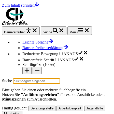
Zum Inhalt springen
Barrierefrei
heit
Suche
Menü
Leichte Sprache
Barrierefreiheitserklärung
Reduzierte Bewegung
AN
AUS
Barrierefreie Schrift
AN
AUS
Schriftgröße (
100%
)
Suche
Bitte geben Sie einen oder mehrere Suchbegriffe ein.
Nutzen Sie
"Anführungszeichen"
für exakte Ausdrücke oder
-
Minuszeichen
zum Ausschließen.
Häufig gesucht:
Beratungsstelle
Arbeitslosigkeit
Jugendhilfe
Mitarbeiten