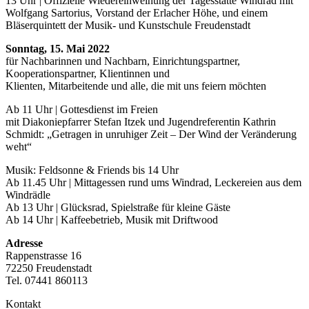
13 Uhr | Offizielle Wiedereinweihung der Tagesstätte Windrad mit
Wolfgang Sartorius, Vorstand der Erlacher Höhe, und einem
Bläserquintett der Musik- und Kunstschule Freudenstadt
Sonntag, 15. Mai 2022
für Nachbarinnen und Nachbarn, Einrichtungspartner,
Kooperationspartner, Klientinnen und
Klienten, Mitarbeitende und alle, die mit uns feiern möchten
Ab 11 Uhr | Gottesdienst im Freien
mit Diakoniepfarrer Stefan Itzek und Jugendreferentin Kathrin
Schmidt: „Getragen in unruhiger Zeit – Der Wind der Veränderung
weht“
Musik: Feldsonne & Friends bis 14 Uhr
Ab 11.45 Uhr | Mittagessen rund ums Windrad, Leckereien aus dem
Windrädle
Ab 13 Uhr | Glücksrad, Spielstraße für kleine Gäste
Ab 14 Uhr | Kaffeebetrieb, Musik mit Driftwood
Adresse
Rappenstrasse 16
72250 Freudenstadt
Tel. 07441 860113
Kontakt