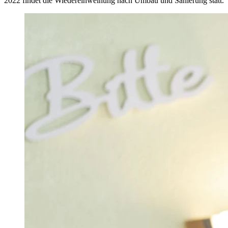
2022 findet die Wiedereinweihung nach Umbau und Sanierung statt.