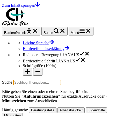
Zum Inhalt springen
Barrierefrei
heit
Suche
Menü
Leichte Sprache
Barrierefreiheitserklärung
Reduzierte Bewegung
AN
AUS
Barrierefreie Schrift
AN
AUS
Schriftgröße (
100%
)
Suche
Bitte geben Sie einen oder mehrere Suchbegriffe ein.
Nutzen Sie
"Anführungszeichen"
für exakte Ausdrücke oder
-
Minuszeichen
zum Ausschließen.
Häufig gesucht:
Beratungsstelle
Arbeitslosigkeit
Jugendhilfe
Mitarbeiten