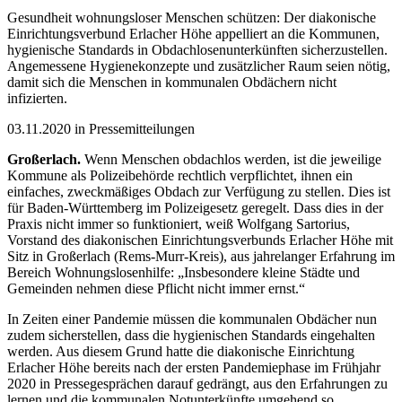
Gesundheit wohnungsloser Menschen schützen: Der diakonische
Einrichtungsverbund Erlacher Höhe appelliert an die Kommunen,
hygienische Standards in Obdachlosenunterkünften sicherzustellen.
Angemessene Hygienekonzepte und zusätzlicher Raum seien nötig,
damit sich die Menschen in kommunalen Obdächern nicht
infizierten.
03.11.2020 in Pressemitteilungen
Großerlach.
Wenn Menschen obdachlos werden, ist die jeweilige
Kommune als Polizeibehörde rechtlich verpflichtet, ihnen ein
einfaches, zweckmäßiges Obdach zur Verfügung zu stellen. Dies ist
für Baden-Württemberg im Polizeigesetz geregelt. Dass dies in der
Praxis nicht immer so funktioniert, weiß Wolfgang Sartorius,
Vorstand des diakonischen Einrichtungsverbunds Erlacher Höhe mit
Sitz in Großerlach (Rems-Murr-Kreis), aus jahrelanger Erfahrung im
Bereich Wohnungslosenhilfe: „Insbesondere kleine Städte und
Gemeinden nehmen diese Pflicht nicht immer ernst.“
In Zeiten einer Pandemie müssen die kommunalen Obdächer nun
zudem sicherstellen, dass die hygienischen Standards eingehalten
werden. Aus diesem Grund hatte die diakonische Einrichtung
Erlacher Höhe bereits nach der ersten Pandemiephase im Frühjahr
2020 in Pressegesprächen darauf gedrängt, aus den Erfahrungen zu
lernen und die kommunalen Notunterkünfte umgehend so