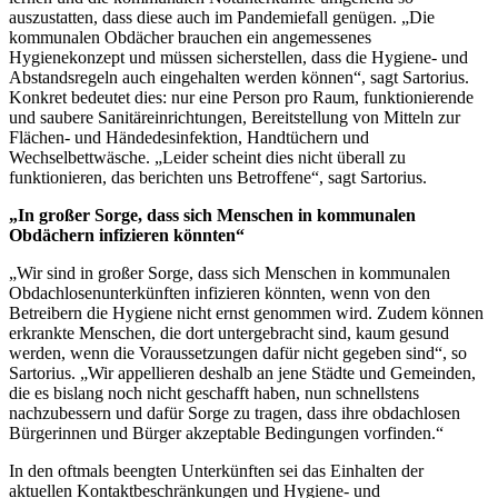
auszustatten, dass diese auch im Pandemiefall genügen. „Die
kommunalen Obdächer brauchen ein angemessenes
Hygienekonzept und müssen sicherstellen, dass die Hygiene- und
Abstandsregeln auch eingehalten werden können“, sagt Sartorius.
Konkret bedeutet dies: nur eine Person pro Raum, funktionierende
und saubere Sanitäreinrichtungen, Bereitstellung von Mitteln zur
Flächen- und Händedesinfektion, Handtüchern und
Wechselbettwäsche. „Leider scheint dies nicht überall zu
funktionieren, das berichten uns Betroffene“, sagt Sartorius.
„In großer Sorge, dass sich Menschen in kommunalen
Obdächern infizieren könnten“
„Wir sind in großer Sorge, dass sich Menschen in kommunalen
Obdachlosenunterkünften infizieren könnten, wenn von den
Betreibern die Hygiene nicht ernst genommen wird. Zudem können
erkrankte Menschen, die dort untergebracht sind, kaum gesund
werden, wenn die Voraussetzungen dafür nicht gegeben sind“, so
Sartorius. „Wir appellieren deshalb an jene Städte und Gemeinden,
die es bislang noch nicht geschafft haben, nun schnellstens
nachzubessern und dafür Sorge zu tragen, dass ihre obdachlosen
Bürgerinnen und Bürger akzeptable Bedingungen vorfinden.“
In den oftmals beengten Unterkünften sei das Einhalten der
aktuellen Kontaktbeschränkungen und Hygiene- und