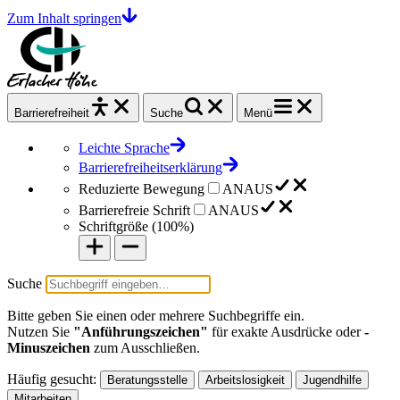
Zum Inhalt springen
Barrierefrei
heit
Suche
Menü
Leichte Sprache
Barrierefreiheitserklärung
Reduzierte Bewegung
AN
AUS
Barrierefreie Schrift
AN
AUS
Schriftgröße (
100%
)
Suche
Bitte geben Sie einen oder mehrere Suchbegriffe ein.
Nutzen Sie
"Anführungszeichen"
für exakte Ausdrücke oder
-
Minuszeichen
zum Ausschließen.
Häufig gesucht:
Beratungsstelle
Arbeitslosigkeit
Jugendhilfe
Mitarbeiten