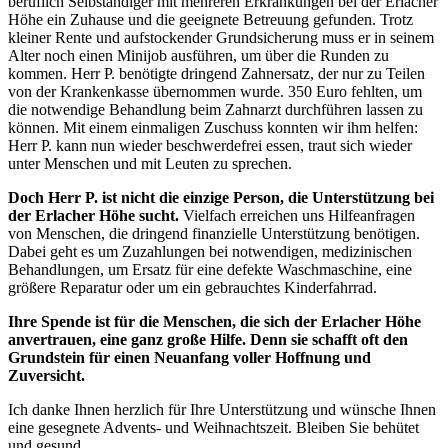
beruflich Selbständiger mit mehreren Erkrankungen bei der Erlacher
Höhe ein Zuhause und die geeignete Betreuung gefunden. Trotz
kleiner Rente und aufstockender Grundsicherung muss er in seinem
Alter noch einen Minijob ausführen, um über die Runden zu
kommen. Herr P. benötigte dringend Zahnersatz, der nur zu Teilen
von der Krankenkasse übernommen wurde. 350 Euro fehlten, um
die notwendige Behandlung beim Zahnarzt durchführen lassen zu
können. Mit einem einmaligen Zuschuss konnten wir ihm helfen:
Herr P. kann nun wieder beschwerdefrei essen, traut sich wieder
unter Menschen und mit Leuten zu sprechen.
Doch Herr P. ist nicht die einzige Person, die Unterstützung bei
der Erlacher Höhe sucht.
Vielfach erreichen uns Hilfeanfragen
von Menschen, die dringend finanzielle Unterstützung benötigen.
Dabei geht es um Zuzahlungen bei notwendigen, medizinischen
Behandlungen, um Ersatz für eine defekte Waschmaschine, eine
größere Reparatur oder um ein gebrauchtes Kinderfahrrad.
Ihre Spende ist für die Menschen, die sich der Erlacher Höhe
anvertrauen, eine ganz große Hilfe. Denn sie schafft oft den
Grundstein für einen Neuanfang voller Hoffnung und
Zuversicht.
Ich danke Ihnen herzlich für Ihre Unterstützung und wünsche Ihnen
eine gesegnete Advents- und Weihnachtszeit. Bleiben Sie behütet
und gesund.