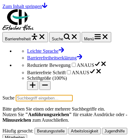
Zum Inhalt springen
Barrierefrei
heit
Suche
Menü
Leichte Sprache
Barrierefreiheitserklärung
Reduzierte Bewegung
AN
AUS
Barrierefreie Schrift
AN
AUS
Schriftgröße (
100%
)
Suche
Bitte geben Sie einen oder mehrere Suchbegriffe ein.
Nutzen Sie
"Anführungszeichen"
für exakte Ausdrücke oder
-
Minuszeichen
zum Ausschließen.
Häufig gesucht:
Beratungsstelle
Arbeitslosigkeit
Jugendhilfe
Mitarbeiten