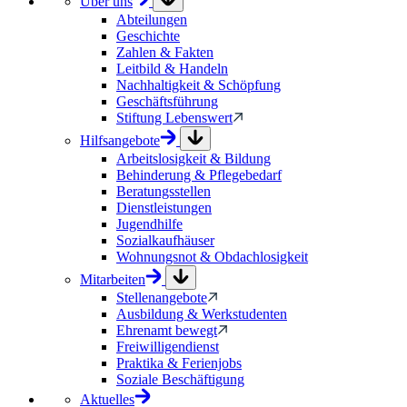
Über uns
Abteilungen
Geschichte
Zahlen & Fakten
Leitbild & Handeln
Nachhaltigkeit & Schöpfung
Geschäftsführung
Stiftung Lebenswert
Hilfsangebote
Arbeitslosigkeit & Bildung
Behinderung & Pflegebedarf
Beratungsstellen
Dienstleistungen
Jugendhilfe
Sozialkaufhäuser
Wohnungsnot & Obdachlosigkeit
Mitarbeiten
Stellenangebote
Ausbildung & Werkstudenten
Ehrenamt bewegt
Freiwilligendienst
Praktika & Ferienjobs
Soziale Beschäftigung
Aktuelles