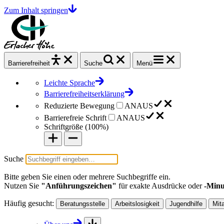
Zum Inhalt springen
Barrierefrei
heit
Suche
Menü
Leichte Sprache
Barrierefreiheitserklärung
Reduzierte Bewegung
AN
AUS
Barrierefreie Schrift
AN
AUS
Schriftgröße (
100%
)
Suche
Bitte geben Sie einen oder mehrere Suchbegriffe ein.
Nutzen Sie
"Anführungszeichen"
für exakte Ausdrücke oder
-Minu
Häufig gesucht:
Beratungsstelle
Arbeitslosigkeit
Jugendhilfe
Mit