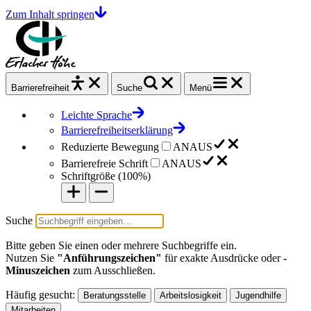
Zum Inhalt springen
Barrierefrei
heit
Suche
Menü
Leichte Sprache
Barrierefreiheitserklärung
Reduzierte Bewegung
AN
AUS
Barrierefreie Schrift
AN
AUS
Schriftgröße (
100%
)
Suche
Bitte geben Sie einen oder mehrere Suchbegriffe ein.
Nutzen Sie
"Anführungszeichen"
für exakte Ausdrücke oder
-
Minuszeichen
zum Ausschließen.
Häufig gesucht:
Beratungsstelle
Arbeitslosigkeit
Jugendhilfe
Mitarbeiten