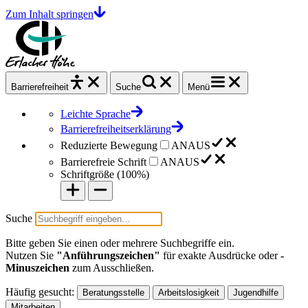
Zum Inhalt springen
Barrierefrei
heit
Suche
Menü
Leichte Sprache
Barrierefreiheitserklärung
Reduzierte Bewegung
AN
AUS
Barrierefreie Schrift
AN
AUS
Schriftgröße (
100%
)
Suche
Bitte geben Sie einen oder mehrere Suchbegriffe ein.
Nutzen Sie
"Anführungszeichen"
für exakte Ausdrücke oder
-
Minuszeichen
zum Ausschließen.
Häufig gesucht:
Beratungsstelle
Arbeitslosigkeit
Jugendhilfe
Mitarbeiten