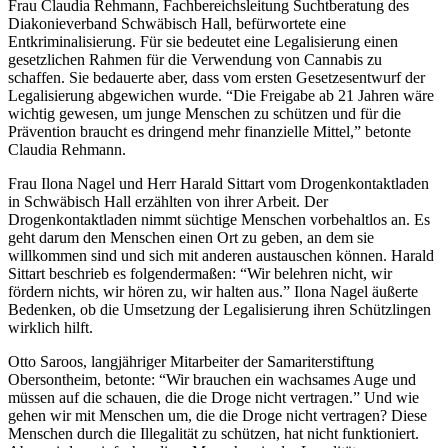
Frau Claudia Rehmann, Fachbereichsleitung Suchtberatung des
Diakonieverband Schwäbisch Hall, befürwortete eine
Entkriminalisierung. Für sie bedeutet eine Legalisierung einen
gesetzlichen Rahmen für die Verwendung von Cannabis zu
schaffen. Sie bedauerte aber, dass vom ersten Gesetzesentwurf der
Legalisierung abgewichen wurde. “Die Freigabe ab 21 Jahren wäre
wichtig gewesen, um junge Menschen zu schützen und für die
Prävention braucht es dringend mehr finanzielle Mittel,” betonte
Claudia Rehmann.
Frau Ilona Nagel und Herr Harald Sittart vom Drogenkontaktladen
in Schwäbisch Hall erzählten von ihrer Arbeit. Der
Drogenkontaktladen nimmt süchtige Menschen vorbehaltlos an. Es
geht darum den Menschen einen Ort zu geben, an dem sie
willkommen sind und sich mit anderen austauschen können. Harald
Sittart beschrieb es folgendermaßen: “Wir belehren nicht, wir
fördern nichts, wir hören zu, wir halten aus.” Ilona Nagel äußerte
Bedenken, ob die Umsetzung der Legalisierung ihren Schützlingen
wirklich hilft.
Otto Saroos, langjähriger Mitarbeiter der Samariterstiftung
Obersontheim, betonte: “Wir brauchen ein wachsames Auge und
müssen auf die schauen, die die Droge nicht vertragen.” Und wie
gehen wir mit Menschen um, die die Droge nicht vertragen? Diese
Menschen durch die Illegalität zu schützen, hat nicht funktioniert.