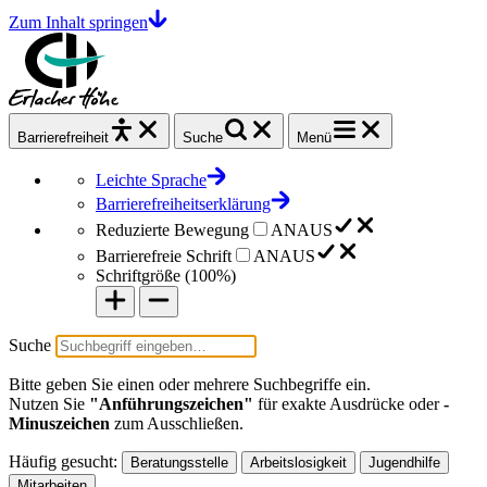
Zum Inhalt springen
Barrierefrei
heit
Suche
Menü
Leichte Sprache
Barrierefreiheitserklärung
Reduzierte Bewegung
AN
AUS
Barrierefreie Schrift
AN
AUS
Schriftgröße (
100%
)
Suche
Bitte geben Sie einen oder mehrere Suchbegriffe ein.
Nutzen Sie
"Anführungszeichen"
für exakte Ausdrücke oder
-
Minuszeichen
zum Ausschließen.
Häufig gesucht:
Beratungsstelle
Arbeitslosigkeit
Jugendhilfe
Mitarbeiten