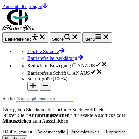
Zum Inhalt springen
Barrierefrei
heit
Suche
Menü
Leichte Sprache
Barrierefreiheitserklärung
Reduzierte Bewegung
AN
AUS
Barrierefreie Schrift
AN
AUS
Schriftgröße (
100%
)
Suche
Bitte geben Sie einen oder mehrere Suchbegriffe ein.
Nutzen Sie
"Anführungszeichen"
für exakte Ausdrücke oder
-
Minuszeichen
zum Ausschließen.
Häufig gesucht:
Beratungsstelle
Arbeitslosigkeit
Jugendhilfe
Mitarbeiten