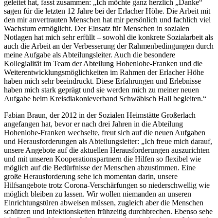
geleitet hat, fasst zusammen: „Ich möchte ganz herzlich „Danke“
sagen für die letzten 12 Jahre bei der Erlacher Höhe. Die Arbeit mit
den mir anvertrauten Menschen hat mir persönlich und fachlich viel
Wachstum ermöglicht. Der Einsatz für Menschen in sozialen
Notlagen hat mich sehr erfüllt – sowohl die konkrete Sozialarbeit als
auch die Arbeit an der Verbesserung der Rahmenbedingungen durch
meine Aufgabe als Abteilungsleiter. Auch die besondere
Kollegialität im Team der Abteilung Hohenlohe-Franken und die
Weiterentwicklungsmöglichkeiten im Rahmen der Erlacher Höhe
haben mich sehr beeindruckt. Diese Erfahrungen und Erlebnisse
haben mich stark geprägt und sie werden mich zu meiner neuen
Aufgabe beim Kreisdiakonieverband Schwäbisch Hall begleiten.“
Fabian Braun, der 2012 in der Sozialen Heimstätte Großerlach
angefangen hat, bevor er nach drei Jahren in die Abteilung
Hohenlohe-Franken wechselte, freut sich auf die neuen Aufgaben
und Herausforderungen als Abteilungsleiter: „Ich freue mich darauf,
unsere Angebote auf die aktuellen Herausforderungen auszurichten
und mit unseren Kooperationspartnern die Hilfen so flexibel wie
möglich auf die Bedürfnisse der Menschen abzustimmen. Eine
große Herausforderung sehe ich momentan darin, unsere
Hilfsangebote trotz Corona-Verschärfungen so niederschwellig wie
möglich bleiben zu lassen. Wir wollen niemanden an unseren
Einrichtungstüren abweisen müssen, zugleich aber die Menschen
schützen und Infektionsketten frühzeitig durchbrechen. Ebenso sehe