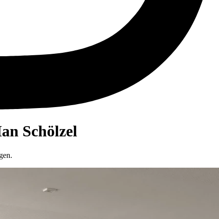
Ian Schölzel
gen.