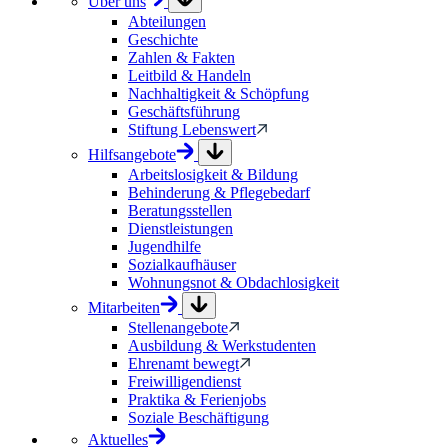
Über uns
Abteilungen
Geschichte
Zahlen & Fakten
Leitbild & Handeln
Nachhaltigkeit & Schöpfung
Geschäftsführung
Stiftung Lebenswert
Hilfsangebote
Arbeitslosigkeit & Bildung
Behinderung & Pflegebedarf
Beratungsstellen
Dienstleistungen
Jugendhilfe
Sozialkaufhäuser
Wohnungsnot & Obdachlosigkeit
Mitarbeiten
Stellenangebote
Ausbildung & Werkstudenten
Ehrenamt bewegt
Freiwilligendienst
Praktika & Ferienjobs
Soziale Beschäftigung
Aktuelles