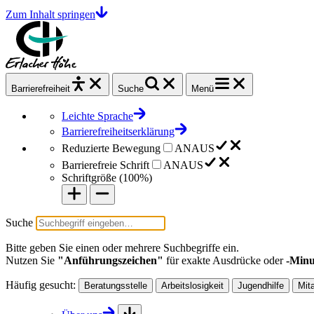
Zum Inhalt springen
Barrierefrei
heit
Suche
Menü
Leichte Sprache
Barrierefreiheitserklärung
Reduzierte Bewegung
AN
AUS
Barrierefreie Schrift
AN
AUS
Schriftgröße (
100%
)
Suche
Bitte geben Sie einen oder mehrere Suchbegriffe ein.
Nutzen Sie
"Anführungszeichen"
für exakte Ausdrücke oder
-Minu
Häufig gesucht:
Beratungsstelle
Arbeitslosigkeit
Jugendhilfe
Mit