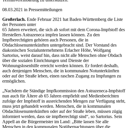
08.03.2021 in Pressemitteilungen
Großerlach.
Ende Februar 2021 hat Baden-Württemberg die Liste
der Personen unter
65 Jahren erweitert, die sich ab sofort mit dem Corona-Impfstoff des
Herstellers Astrazeneca impfen lassen können. Zu den
Impfberechtigten gehören auch Personen, die in
Obdachlosenunterkünften untergebracht sind. Der Vorstand des
diakonischen Sozialunternehmens Erlacher Höhe, Wolfgang
Sartorius, weist darauf hin, dass nicht alle Menschen ohne Obdach
über die sozialen Einrichtungen und Dienste der
Wohnungslosenhilfe erreicht werden können. Er fordert deshalb,
auch denjenigen Menschen, die in kommunalen Notunterkünften
oder auf der Straße leben, einen raschen Zugang zu Impfungen zu
ermöglichen.
„Nachdem die Ständige Impfkommission den Astrazeneca-Impfstoff
nun auch für Ältere ab 65 Jahren empfiehlt und Medienberichten
zufolge der Impfstoff in ausreichenden Mengen zur Verfügung steht,
muss jetzt gehandelt werden. Menschen, die in kommunalen
Obdachlosenunterkünften oder auf der Straße leben, müssen zügig
informiert werden, dass sie impfberechtigt sind“, so Sartorius. Sein
Appell an die Bürgermeister im Land: „Bitte lassen Sie alle
Menschen in den kommunalen Notübernachtungen über die