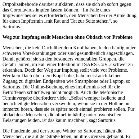
Ortpolizeibehörde darüber aufklären, dass sie sich ab sofort gegen
das Coronavirus impfen lassen können.“ Im Falle eines
Impfwunsches sei es erforderlich, den Menschen bei der Anmeldung
für einen Impftermin „mit Rat und Tat zur Seite stehen“, so
Sartorius.
Weg zur Impfung stellt Menschen ohne Obdach vor Probleme
Menschen, die kein Dach über dem Kopf haben, leiden häufig unter
schweren Vorerkrankungen oder sind gesundheitlich angeschlagen.
Damit gehören sie zu den besonders vulnerablen Gruppen, die
Gefahr laufen, im Fall einer Infektion mit SARS-CoV-2 schwer zu
erkranken. Doch der Weg zur Impfung stellt viele vor Probleme.
Wer kein Dach über dem Kopf habe, habe meist auch keinen
Zugang zu digitalen Endgeräten wie Smartphone oder Laptop, so
Sartorius. Die Online-Buchung eines Impftermins sei für die
Betroffenen schlichtweg nicht möglich. Auch die telefonische
Terminvergabe überfordere viele: „Selbst weniger isolierte und
benachteiligte Menschen verzweifeln, wenn sie in der Hotline nur
immerzu hören, dass sie es später noch einmal probieren sollen. Für
obdachlose Menschen, die ohnehin häufig unter psychischen
Belastungen leiden, ist das kaum machbar“, sagt Sartorius.
Die Pandemie und der strenge Winter, so Sartorius, hätten die
Menschen, die auf der Straße leben, an ihre Grenzen gebracht. Er