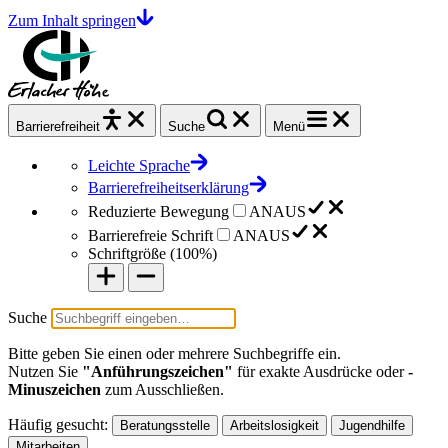
Zum Inhalt springen
Barrierefrei
heit
Suche
Menü
Leichte Sprache
Barrierefreiheitserklärung
Reduzierte Bewegung
AN
AUS
Barrierefreie Schrift
AN
AUS
Schriftgröße (
100%
)
Suche
Bitte geben Sie einen oder mehrere Suchbegriffe ein.
Nutzen Sie
"Anführungszeichen"
für exakte Ausdrücke oder
-
Minuszeichen
zum Ausschließen.
Häufig gesucht:
Beratungsstelle
Arbeitslosigkeit
Jugendhilfe
Mitarbeiten