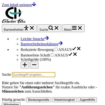
Zum Inhalt springen
Barrierefrei
heit
Suche
Menü
Leichte Sprache
Barrierefreiheitserklärung
Reduzierte Bewegung
AN
AUS
Barrierefreie Schrift
AN
AUS
Schriftgröße (
100%
)
Suche
Bitte geben Sie einen oder mehrere Suchbegriffe ein.
Nutzen Sie
"Anführungszeichen"
für exakte Ausdrücke oder
-
Minuszeichen
zum Ausschließen.
Häufig gesucht:
Beratungsstelle
Arbeitslosigkeit
Jugendhilfe
Mitarbeiten