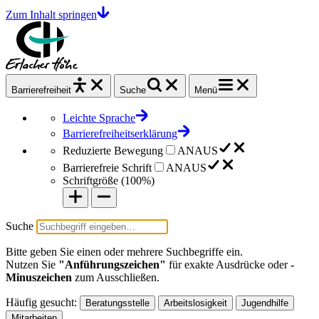
Zum Inhalt springen
Barrierefrei
heit
Suche
Menü
Leichte Sprache
Barrierefreiheitserklärung
Reduzierte Bewegung
AN
AUS
Barrierefreie Schrift
AN
AUS
Schriftgröße (
100%
)
Suche
Bitte geben Sie einen oder mehrere Suchbegriffe ein.
Nutzen Sie
"Anführungszeichen"
für exakte Ausdrücke oder
-
Minuszeichen
zum Ausschließen.
Häufig gesucht:
Beratungsstelle
Arbeitslosigkeit
Jugendhilfe
Mitarbeiten