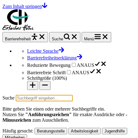
Zum Inhalt springen
Barrierefrei
heit
Suche
Menü
Leichte Sprache
Barrierefreiheitserklärung
Reduzierte Bewegung
AN
AUS
Barrierefreie Schrift
AN
AUS
Schriftgröße (
100%
)
Suche
Bitte geben Sie einen oder mehrere Suchbegriffe ein.
Nutzen Sie
"Anführungszeichen"
für exakte Ausdrücke oder
-
Minuszeichen
zum Ausschließen.
Häufig gesucht:
Beratungsstelle
Arbeitslosigkeit
Jugendhilfe
Mitarbeiten