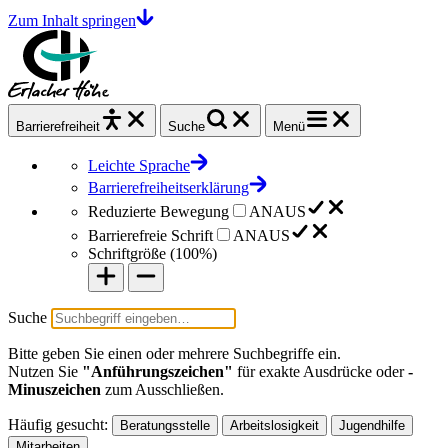
Zum Inhalt springen
Barrierefrei
heit
Suche
Menü
Leichte Sprache
Barrierefreiheitserklärung
Reduzierte Bewegung
AN
AUS
Barrierefreie Schrift
AN
AUS
Schriftgröße (
100%
)
Suche
Bitte geben Sie einen oder mehrere Suchbegriffe ein.
Nutzen Sie
"Anführungszeichen"
für exakte Ausdrücke oder
-
Minuszeichen
zum Ausschließen.
Häufig gesucht:
Beratungsstelle
Arbeitslosigkeit
Jugendhilfe
Mitarbeiten