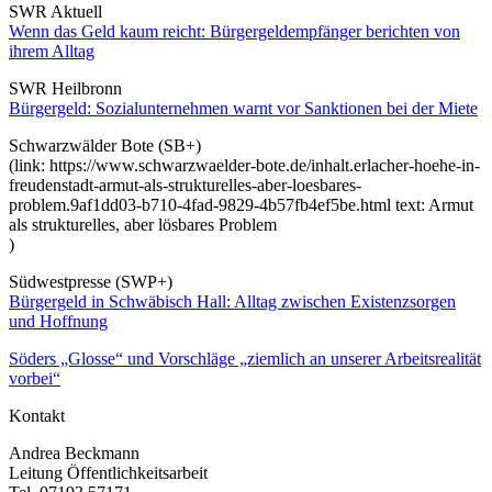
SWR Aktuell
Wenn das Geld kaum reicht: Bürgergeldempfänger berichten von
ihrem Alltag
SWR Heilbronn
Bürgergeld: Sozialunternehmen warnt vor Sanktionen bei der Miete
Schwarzwälder Bote (SB+)
(link: https://www.schwarzwaelder-bote.de/inhalt.erlacher-hoehe-in-
freudenstadt-armut-als-strukturelles-aber-loesbares-
problem.9af1dd03-b710-4fad-9829-4b57fb4ef5be.html text: Armut
als strukturelles, aber lösbares Problem
)
Südwestpresse (SWP+)
Bürgergeld in Schwäbisch Hall: Alltag zwischen Existenzsorgen
und Hoffnung
Söders „Glosse“ und Vorschläge „ziemlich an unserer Arbeitsrealität
vorbei“
Kontakt
Andrea Beckmann
Leitung Öffentlichkeitsarbeit