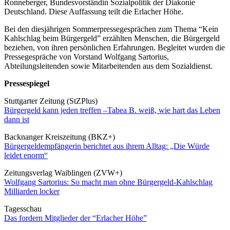
Ronneberger, Bundesvorständin Sozialpolitik der Diakonie
Deutschland. Diese Auffassung teilt die Erlacher Höhe.
Bei den diesjährigen Sommerpressegesprächen zum Thema “Kein
Kahlschlag beim Bürgergeld” erzählten Menschen, die Bürgergeld
beziehen, von ihren persönlichen Erfahrungen. Begleitet wurden die
Pressegespräche von Vorstand Wolfgang Sartorius,
Abteilungsleitenden sowie Mitarbeitenden aus dem Sozialdienst.
Pressespiegel
Stuttgarter Zeitung (StZPlus)
Bürgergeld kann jeden treffen –Tabea B. weiß, wie hart das Leben
dann ist
Backnanger Kreiszeitung (BKZ+)
Bürgergeldempfängerin berichtet aus ihrem Alltag: „Die Würde
leidet enorm“
Zeitungsverlag Waiblingen (ZVW+)
Wolfgang Sartorius: So macht man ohne Bürgergeld-Kahlschlag
Milliarden locker
Tagesschau
Das fordern Mitglieder der “Erlacher Höhe”