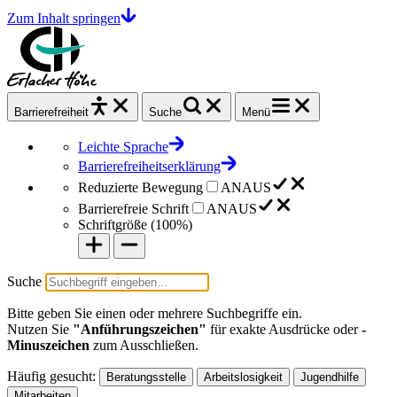
Zum Inhalt springen
Barrierefrei
heit
Suche
Menü
Leichte Sprache
Barrierefreiheitserklärung
Reduzierte Bewegung
AN
AUS
Barrierefreie Schrift
AN
AUS
Schriftgröße (
100%
)
Suche
Bitte geben Sie einen oder mehrere Suchbegriffe ein.
Nutzen Sie
"Anführungszeichen"
für exakte Ausdrücke oder
-
Minuszeichen
zum Ausschließen.
Häufig gesucht:
Beratungsstelle
Arbeitslosigkeit
Jugendhilfe
Mitarbeiten