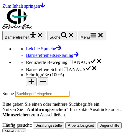
Zum Inhalt springen
Barrierefrei
heit
Suche
Menü
Leichte Sprache
Barrierefreiheitserklärung
Reduzierte Bewegung
AN
AUS
Barrierefreie Schrift
AN
AUS
Schriftgröße (
100%
)
Suche
Bitte geben Sie einen oder mehrere Suchbegriffe ein.
Nutzen Sie
"Anführungszeichen"
für exakte Ausdrücke oder
-
Minuszeichen
zum Ausschließen.
Häufig gesucht:
Beratungsstelle
Arbeitslosigkeit
Jugendhilfe
Mitarbeiten