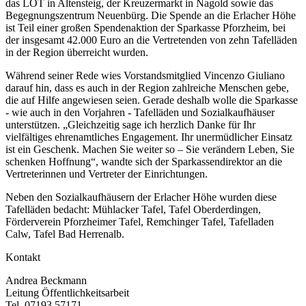
das LOT in Altensteig, der Kreuzermarkt in Nagold sowie das
Begegnungszentrum Neuenbürg. Die Spende an die Erlacher Höhe
ist Teil einer großen Spendenaktion der Sparkasse Pforzheim, bei
der insgesamt 42.000 Euro an die Vertretenden von zehn Tafelläden
in der Region überreicht wurden.
Während seiner Rede wies Vorstandsmitglied Vincenzo Giuliano
darauf hin, dass es auch in der Region zahlreiche Menschen gebe,
die auf Hilfe angewiesen seien. Gerade deshalb wolle die Sparkasse
- wie auch in den Vorjahren - Tafelläden und Sozialkaufhäuser
unterstützen. „Gleichzeitig sage ich herzlich Danke für Ihr
vielfältiges ehrenamtliches Engagement. Ihr unermüdlicher Einsatz
ist ein Geschenk. Machen Sie weiter so – Sie verändern Leben, Sie
schenken Hoffnung“, wandte sich der Sparkassendirektor an die
Vertreterinnen und Vertreter der Einrichtungen.
Neben den Sozialkaufhäusern der Erlacher Höhe wurden diese
Tafelläden bedacht: Mühlacker Tafel, Tafel Oberderdingen,
Förderverein Pforzheimer Tafel, Remchinger Tafel, Tafelladen
Calw, Tafel Bad Herrenalb.
Kontakt
Andrea Beckmann
Leitung Öffentlichkeitsarbeit
Tel. 07193 57171