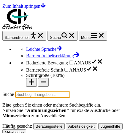
Zum Inhalt springen
Barrierefrei
heit
Suche
Menü
Leichte Sprache
Barrierefreiheitserklärung
Reduzierte Bewegung
AN
AUS
Barrierefreie Schrift
AN
AUS
Schriftgröße (
100%
)
Suche
Bitte geben Sie einen oder mehrere Suchbegriffe ein.
Nutzen Sie
"Anführungszeichen"
für exakte Ausdrücke oder
-
Minuszeichen
zum Ausschließen.
Häufig gesucht:
Beratungsstelle
Arbeitslosigkeit
Jugendhilfe
Mitarbeiten