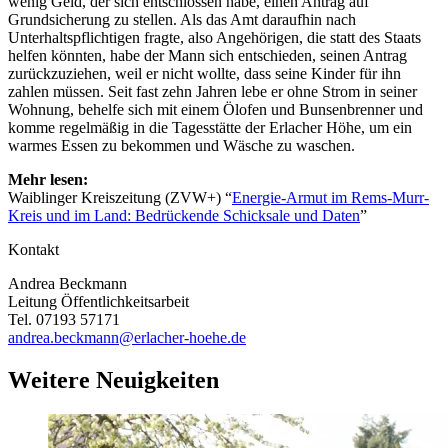
wenig Geld, der sich entschlossen habe, einen Antrag auf
Grundsicherung zu stellen. Als das Amt daraufhin nach
Unterhaltspflichtigen fragte, also Angehörigen, die statt des Staats
helfen könnten, habe der Mann sich entschieden, seinen Antrag
zurückzuziehen, weil er nicht wollte, dass seine Kinder für ihn
zahlen müssen. Seit fast zehn Jahren lebe er ohne Strom in seiner
Wohnung, behelfe sich mit einem Ölofen und Bunsenbrenner und
komme regelmäßig in die Tagesstätte der Erlacher Höhe, um ein
warmes Essen zu bekommen und Wäsche zu waschen.
Mehr lesen:
Waiblinger Kreiszeitung (ZVW+) “
Energie-Armut im Rems-Murr-
Kreis und im Land: Bedrückende Schicksale und Daten
”
Kontakt
Andrea Beckmann
Leitung Öffentlichkeitsarbeit
Tel. 07193 57171
andrea.beckmann@erlacher-hoehe.de
Weitere Neuigkeiten