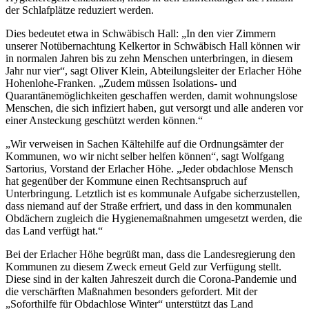
der Schlafplätze reduziert werden.
Dies bedeutet etwa in Schwäbisch Hall: „In den vier Zimmern
unserer Notübernachtung Kelkertor in Schwäbisch Hall können wir
in normalen Jahren bis zu zehn Menschen unterbringen, in diesem
Jahr nur vier“, sagt Oliver Klein, Abteilungsleiter der Erlacher Höhe
Hohenlohe-Franken. „Zudem müssen Isolations- und
Quarantänemöglichkeiten geschaffen werden, damit wohnungslose
Menschen, die sich infiziert haben, gut versorgt und alle anderen vor
einer Ansteckung geschützt werden können.“
„Wir verweisen in Sachen Kältehilfe auf die Ordnungsämter der
Kommunen, wo wir nicht selber helfen können“, sagt Wolfgang
Sartorius, Vorstand der Erlacher Höhe. „Jeder obdachlose Mensch
hat gegenüber der Kommune einen Rechtsanspruch auf
Unterbringung. Letztlich ist es kommunale Aufgabe sicherzustellen,
dass niemand auf der Straße erfriert, und dass in den kommunalen
Obdächern zugleich die Hygienemaßnahmen umgesetzt werden, die
das Land verfügt hat.“
Bei der Erlacher Höhe begrüßt man, dass die Landesregierung den
Kommunen zu diesem Zweck erneut Geld zur Verfügung stellt.
Diese sind in der kalten Jahreszeit durch die Corona-Pandemie und
die verschärften Maßnahmen besonders gefordert. Mit der
„Soforthilfe für Obdachlose Winter“ unterstützt das Land