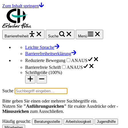
Zum Inhalt springen
Barrierefrei
heit
Suche
Menü
Leichte Sprache
Barrierefreiheitserklärung
Reduzierte Bewegung
AN
AUS
Barrierefreie Schrift
AN
AUS
Schriftgröße (
100%
)
Suche
Bitte geben Sie einen oder mehrere Suchbegriffe ein.
Nutzen Sie
"Anführungszeichen"
für exakte Ausdrücke oder
-
Minuszeichen
zum Ausschließen.
Häufig gesucht:
Beratungsstelle
Arbeitslosigkeit
Jugendhilfe
Mitarbeiten