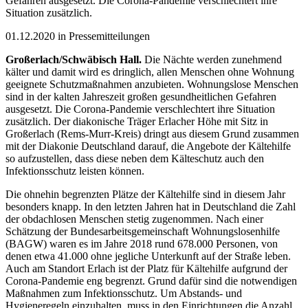
Gefahren ausgesetzt. Die Corona-Pandemie verschlechtert ihre
Situation zusätzlich.
01.12.2020 in Pressemitteilungen
Großerlach/Schwäbisch Hall.
Die Nächte werden zunehmend
kälter und damit wird es dringlich, allen Menschen ohne Wohnung
geeignete Schutzmaßnahmen anzubieten. Wohnungslose Menschen
sind in der kalten Jahreszeit großen gesundheitlichen Gefahren
ausgesetzt. Die Corona-Pandemie verschlechtert ihre Situation
zusätzlich. Der diakonische Träger Erlacher Höhe mit Sitz in
Großerlach (Rems-Murr-Kreis) dringt aus diesem Grund zusammen
mit der Diakonie Deutschland darauf, die Angebote der Kältehilfe
so aufzustellen, dass diese neben dem Kälteschutz auch den
Infektionsschutz leisten können.
Die ohnehin begrenzten Plätze der Kältehilfe sind in diesem Jahr
besonders knapp. In den letzten Jahren hat in Deutschland die Zahl
der obdachlosen Menschen stetig zugenommen. Nach einer
Schätzung der Bundesarbeitsgemeinschaft Wohnungslosenhilfe
(BAGW) waren es im Jahre 2018 rund 678.000 Personen, von
denen etwa 41.000 ohne jegliche Unterkunft auf der Straße leben.
Auch am Standort Erlach ist der Platz für Kältehilfe aufgrund der
Corona-Pandemie eng begrenzt. Grund dafür sind die notwendigen
Maßnahmen zum Infektionsschutz. Um Abstands- und
Hygieneregeln einzuhalten, muss in den Einrichtungen die Anzahl