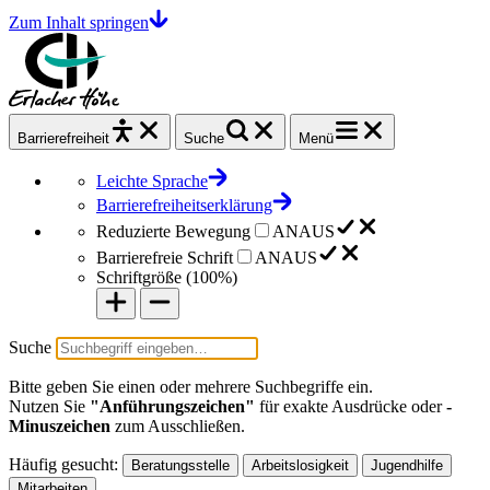
Zum Inhalt springen
Barrierefrei
heit
Suche
Menü
Leichte Sprache
Barrierefreiheitserklärung
Reduzierte Bewegung
AN
AUS
Barrierefreie Schrift
AN
AUS
Schriftgröße (
100%
)
Suche
Bitte geben Sie einen oder mehrere Suchbegriffe ein.
Nutzen Sie
"Anführungszeichen"
für exakte Ausdrücke oder
-
Minuszeichen
zum Ausschließen.
Häufig gesucht:
Beratungsstelle
Arbeitslosigkeit
Jugendhilfe
Mitarbeiten