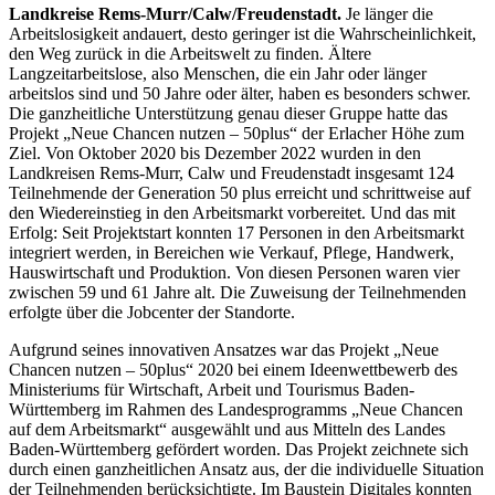
Landkreise Rems-Murr/Calw/Freudenstadt.
Je länger die
Arbeitslosigkeit andauert, desto geringer ist die Wahrscheinlichkeit,
den Weg zurück in die Arbeitswelt zu finden. Ältere
Langzeitarbeitslose, also Menschen, die ein Jahr oder länger
arbeitslos sind und 50 Jahre oder älter, haben es besonders schwer.
Die ganzheitliche Unterstützung genau dieser Gruppe hatte das
Projekt „Neue Chancen nutzen – 50plus“ der Erlacher Höhe zum
Ziel. Von Oktober 2020 bis Dezember 2022 wurden in den
Landkreisen Rems-Murr, Calw und Freudenstadt insgesamt 124
Teilnehmende der Generation 50 plus erreicht und schrittweise auf
den Wiedereinstieg in den Arbeitsmarkt vorbereitet. Und das mit
Erfolg: Seit Projektstart konnten 17 Personen in den Arbeitsmarkt
integriert werden, in Bereichen wie Verkauf, Pflege, Handwerk,
Hauswirtschaft und Produktion. Von diesen Personen waren vier
zwischen 59 und 61 Jahre alt. Die Zuweisung der Teilnehmenden
erfolgte über die Jobcenter der Standorte.
Aufgrund seines innovativen Ansatzes war das Projekt „Neue
Chancen nutzen – 50plus“ 2020 bei einem Ideenwettbewerb des
Ministeriums für Wirtschaft, Arbeit und Tourismus Baden-
Württemberg im Rahmen des Landesprogramms „Neue Chancen
auf dem Arbeitsmarkt“ ausgewählt und aus Mitteln des Landes
Baden-Württemberg gefördert worden. Das Projekt zeichnete sich
durch einen ganzheitlichen Ansatz aus, der die individuelle Situation
der Teilnehmenden berücksichtigte. Im Baustein Digitales konnten