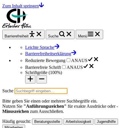
Zum Inhalt springen
Barrierefrei
heit
Suche
Menü
Leichte Sprache
Barrierefreiheitserklärung
Reduzierte Bewegung
AN
AUS
Barrierefreie Schrift
AN
AUS
Schriftgröße (
100%
)
Suche
Bitte geben Sie einen oder mehrere Suchbegriffe ein.
Nutzen Sie
"Anführungszeichen"
für exakte Ausdrücke oder
-
Minuszeichen
zum Ausschließen.
Häufig gesucht:
Beratungsstelle
Arbeitslosigkeit
Jugendhilfe
Mitarbeiten