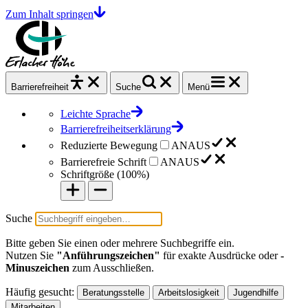
Zum Inhalt springen
Barrierefrei
heit
Suche
Menü
Leichte Sprache
Barrierefreiheitserklärung
Reduzierte Bewegung
AN
AUS
Barrierefreie Schrift
AN
AUS
Schriftgröße (
100%
)
Suche
Bitte geben Sie einen oder mehrere Suchbegriffe ein.
Nutzen Sie
"Anführungszeichen"
für exakte Ausdrücke oder
-
Minuszeichen
zum Ausschließen.
Häufig gesucht:
Beratungsstelle
Arbeitslosigkeit
Jugendhilfe
Mitarbeiten