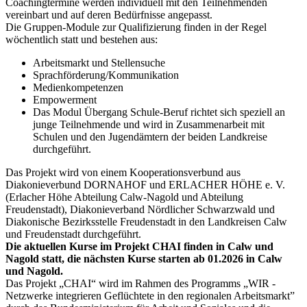
Coachingtermine werden individuell mit den Teilnehmenden
vereinbart und auf deren Bedürfnisse angepasst.
Die Gruppen-Module zur Qualifizierung finden in der Regel
wöchentlich statt und bestehen aus:
Arbeitsmarkt und Stellensuche
Sprachförderung/Kommunikation
Medienkompetenzen
Empowerment
Das Modul Übergang Schule-Beruf richtet sich speziell an
junge Teilnehmende und wird in Zusammenarbeit mit
Schulen und den Jugendämtern der beiden Landkreise
durchgeführt.
Das Projekt wird von einem Kooperationsverbund aus
Diakonieverbund DORNAHOF und ERLACHER HÖHE e. V.
(Erlacher Höhe Abteilung Calw-Nagold und Abteilung
Freudenstadt), Diakonieverband Nördlicher Schwarzwald und
Diakonische Bezirksstelle Freudenstadt in den Landkreisen Calw
und Freudenstadt durchgeführt.
Die aktuellen Kurse im Projekt CHAI finden in Calw und
Nagold statt, die nächsten Kurse starten ab 01.2026 in Calw
und Nagold.
Das Projekt „CHAI“ wird im Rahmen des Programms „WIR -
Netzwerke integrieren Geflüchtete in den regionalen Arbeitsmarkt”