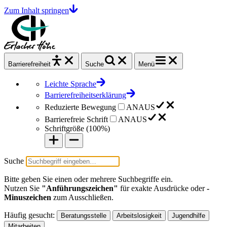
Zum Inhalt springen
Barrierefrei
heit
Suche
Menü
Leichte Sprache
Barrierefreiheitserklärung
Reduzierte Bewegung
AN
AUS
Barrierefreie Schrift
AN
AUS
Schriftgröße (
100%
)
Suche
Bitte geben Sie einen oder mehrere Suchbegriffe ein.
Nutzen Sie
"Anführungszeichen"
für exakte Ausdrücke oder
-
Minuszeichen
zum Ausschließen.
Häufig gesucht:
Beratungsstelle
Arbeitslosigkeit
Jugendhilfe
Mitarbeiten