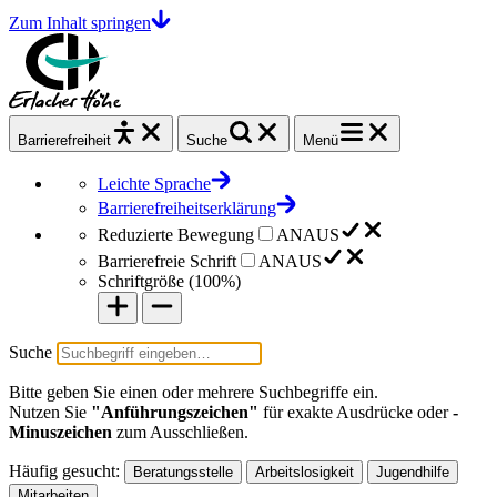
Zum Inhalt springen
Barrierefrei
heit
Suche
Menü
Leichte Sprache
Barrierefreiheitserklärung
Reduzierte Bewegung
AN
AUS
Barrierefreie Schrift
AN
AUS
Schriftgröße (
100%
)
Suche
Bitte geben Sie einen oder mehrere Suchbegriffe ein.
Nutzen Sie
"Anführungszeichen"
für exakte Ausdrücke oder
-
Minuszeichen
zum Ausschließen.
Häufig gesucht:
Beratungsstelle
Arbeitslosigkeit
Jugendhilfe
Mitarbeiten