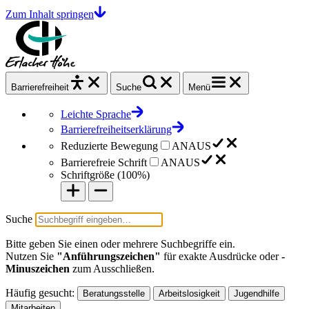
Zum Inhalt springen
Barrierefrei
heit
Suche
Menü
Leichte Sprache
Barrierefreiheitserklärung
Reduzierte Bewegung
AN
AUS
Barrierefreie Schrift
AN
AUS
Schriftgröße (
100%
)
Suche
Bitte geben Sie einen oder mehrere Suchbegriffe ein.
Nutzen Sie
"Anführungszeichen"
für exakte Ausdrücke oder
-
Minuszeichen
zum Ausschließen.
Häufig gesucht:
Beratungsstelle
Arbeitslosigkeit
Jugendhilfe
Mitarbeiten