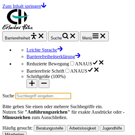
Zum Inhalt springen
Barrierefrei
heit
Suche
Menü
Leichte Sprache
Barrierefreiheitserklärung
Reduzierte Bewegung
AN
AUS
Barrierefreie Schrift
AN
AUS
Schriftgröße (
100%
)
Suche
Bitte geben Sie einen oder mehrere Suchbegriffe ein.
Nutzen Sie
"Anführungszeichen"
für exakte Ausdrücke oder
-
Minuszeichen
zum Ausschließen.
Häufig gesucht:
Beratungsstelle
Arbeitslosigkeit
Jugendhilfe
Mitarbeiten