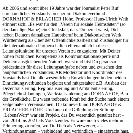
Ab 2006 und somit über 19 Jahre war der Journalist Peter Ruf
ehrenamtlicher Vorstandssprecher im Diakonieverbund
DORNAHOF & ERLACHER Höhe. Professor Hans-Ulrich Weth
erinnert sich: „Es war für den „Verein für soziale Heimstätten“ (so
der damalige Name) ein Glücksfall, dass Du bereit warst, Dich
neben Deinem damaligen Hauptberuf beim Diakonischen Werk
Württemberg als Chef der Öffentlichkeitsarbeit und Zuständiger für
die internationalen Partnerschaften ehrenamtlich in dieser
Leitungsfunktion für unseren Verein zu engagieren. Mit Deiner
hohen fachlichen Kompetenz als Kommunikationsexperte und
Deinem ausgleichenden Naturell warst und bist Du geradezu
prädestiniert für diese Leitungsaufgabe neben und zwischen den
hauptamtlichen Vorständen. Als Moderator und Koordinator des
Vorstands hast Du alle wesentlichen Entwicklungen in den beiden
Einrichtungsverbünden begleitet und mitgestaltet: z.B. Ausbau der
Dezentralisierung, Regionalisierung und Ambulantisierung,
Pflegeheim-Planungen, Werkstattsanierung am DORNAHOF, Bau
der Großküche. Du warst treibende Kraft bei der Suche nach einem
zeitgemäßen Vereinsnamen: Diakonieverbund DORNAHOF &
ERLACHER HÖHE. Und auch die Gründung der Stiftung
„LebensWert“ war ein Projekt, das Du wesentlich gestaltet hast –
von 2014 bis 2021 als Vorsitzender. Es wäre noch vieles mehr in
Erinnerung zu rufen, wo Du Dich als Netzwerker, als
Verbindungsmann – verbindend und verbindlich – eingebracht hast.