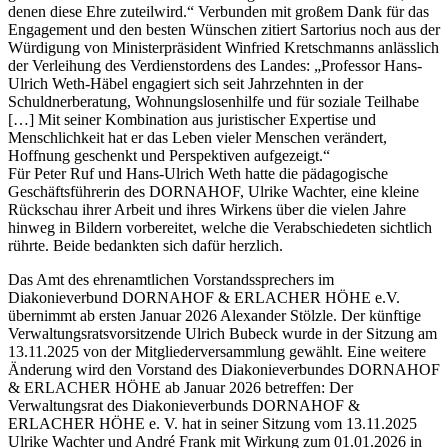
denen diese Ehre zuteilwird.“ Verbunden mit großem Dank für das
Engagement und den besten Wünschen zitiert Sartorius noch aus der
Würdigung von Ministerpräsident Winfried Kretschmanns anlässlich
der Verleihung des Verdienstordens des Landes: „Professor Hans-
Ulrich Weth-Häbel engagiert sich seit Jahrzehnten in der
Schuldnerberatung, Wohnungslosenhilfe und für soziale Teilhabe
[…] Mit seiner Kombination aus juristischer Expertise und
Menschlichkeit hat er das Leben vieler Menschen verändert,
Hoffnung geschenkt und Perspektiven aufgezeigt.“
Für Peter Ruf und Hans-Ulrich Weth hatte die pädagogische
Geschäftsführerin des DORNAHOF, Ulrike Wachter, eine kleine
Rückschau ihrer Arbeit und ihres Wirkens über die vielen Jahre
hinweg in Bildern vorbereitet, welche die Verabschiedeten sichtlich
rührte. Beide bedankten sich dafür herzlich.
Das Amt des ehrenamtlichen Vorstandssprechers im
Diakonieverbund DORNAHOF & ERLACHER HÖHE e.V.
übernimmt ab ersten Januar 2026 Alexander Stölzle. Der künftige
Verwaltungsratsvorsitzende Ulrich Bubeck wurde in der Sitzung am
13.11.2025 von der Mitgliederversammlung gewählt. Eine weitere
Änderung wird den Vorstand des Diakonieverbundes DORNAHOF
& ERLACHER HÖHE ab Januar 2026 betreffen: Der
Verwaltungsrat des Diakonieverbunds DORNAHOF &
ERLACHER HÖHE e. V. hat in seiner Sitzung vom 13.11.2025
Ulrike Wachter und André Frank mit Wirkung zum 01.01.2026 in