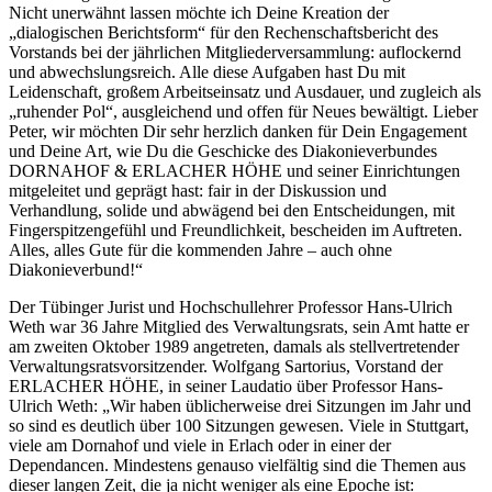
Nicht unerwähnt lassen möchte ich Deine Kreation der
„dialogischen Berichtsform“ für den Rechenschaftsbericht des
Vorstands bei der jährlichen Mitgliederversammlung: auflockernd
und abwechslungsreich. Alle diese Aufgaben hast Du mit
Leidenschaft, großem Arbeitseinsatz und Ausdauer, und zugleich als
„ruhender Pol“, ausgleichend und offen für Neues bewältigt. Lieber
Peter, wir möchten Dir sehr herzlich danken für Dein Engagement
und Deine Art, wie Du die Geschicke des Diakonieverbundes
DORNAHOF & ERLACHER HÖHE und seiner Einrichtungen
mitgeleitet und geprägt hast: fair in der Diskussion und
Verhandlung, solide und abwägend bei den Entscheidungen, mit
Fingerspitzengefühl und Freundlichkeit, bescheiden im Auftreten.
Alles, alles Gute für die kommenden Jahre – auch ohne
Diakonieverbund!“
Der Tübinger Jurist und Hochschullehrer Professor Hans-Ulrich
Weth war 36 Jahre Mitglied des Verwaltungsrats, sein Amt hatte er
am zweiten Oktober 1989 angetreten, damals als stellvertretender
Verwaltungsratsvorsitzender. Wolfgang Sartorius, Vorstand der
ERLACHER HÖHE, in seiner Laudatio über Professor Hans-
Ulrich Weth: „Wir haben üblicherweise drei Sitzungen im Jahr und
so sind es deutlich über 100 Sitzungen gewesen. Viele in Stuttgart,
viele am Dornahof und viele in Erlach oder in einer der
Dependancen. Mindestens genauso vielfältig sind die Themen aus
dieser langen Zeit, die ja nicht weniger als eine Epoche ist: