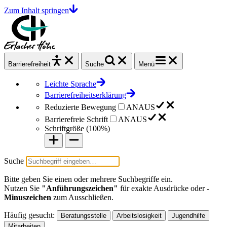
Zum Inhalt springen
Barrierefrei
heit
Suche
Menü
Leichte Sprache
Barrierefreiheitserklärung
Reduzierte Bewegung
AN
AUS
Barrierefreie Schrift
AN
AUS
Schriftgröße (
100%
)
Suche
Bitte geben Sie einen oder mehrere Suchbegriffe ein.
Nutzen Sie
"Anführungszeichen"
für exakte Ausdrücke oder
-
Minuszeichen
zum Ausschließen.
Häufig gesucht:
Beratungsstelle
Arbeitslosigkeit
Jugendhilfe
Mitarbeiten