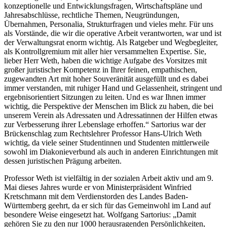
konzeptionelle und Entwicklungsfragen, Wirtschaftspläne und
Jahresabschlüsse, rechtliche Themen, Neugründungen,
Übernahmen, Personalia, Strukturfragen und vieles mehr. Für uns
als Vorstände, die wir die operative Arbeit verantworten, war und ist
der Verwaltungsrat enorm wichtig. Als Ratgeber und Wegbegleiter,
als Kontrollgremium mit aller hier versammelten Expertise. Sie,
lieber Herr Weth, haben die wichtige Aufgabe des Vorsitzes mit
großer juristischer Kompetenz in Ihrer feinen, empathischen,
zugewandten Art mit hoher Souveränität ausgefüllt und es dabei
immer verstanden, mit ruhiger Hand und Gelassenheit, stringent und
ergebnisorientiert Sitzungen zu leiten. Und es war Ihnen immer
wichtig, die Perspektive der Menschen im Blick zu haben, die bei
unserem Verein als Adressaten und Adressatinnen der Hilfen etwas
zur Verbesserung ihrer Lebenslage erhoffen.“ Sartorius war der
Brückenschlag zum Rechtslehrer Professor Hans-Ulrich Weth
wichtig, da viele seiner Studentinnen und Studenten mittlerweile
sowohl im Diakonieverbund als auch in anderen Einrichtungen mit
dessen juristischen Prägung arbeiten.
Professor Weth ist vielfältig in der sozialen Arbeit aktiv und am 9.
Mai dieses Jahres wurde er von Ministerpräsident Winfried
Kretschmann mit dem Verdienstorden des Landes Baden-
Württemberg geehrt, da er sich für das Gemeinwohl im Land auf
besondere Weise eingesetzt hat. Wolfgang Sartorius: „Damit
gehören Sie zu den nur 1000 herausragenden Persönlichkeiten,