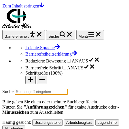
Zum Inhalt springen
Barrierefrei
heit
Suche
Menü
Leichte Sprache
Barrierefreiheitserklärung
Reduzierte Bewegung
AN
AUS
Barrierefreie Schrift
AN
AUS
Schriftgröße (
100%
)
Suche
Bitte geben Sie einen oder mehrere Suchbegriffe ein.
Nutzen Sie
"Anführungszeichen"
für exakte Ausdrücke oder
-
Minuszeichen
zum Ausschließen.
Häufig gesucht:
Beratungsstelle
Arbeitslosigkeit
Jugendhilfe
Mitarbeiten