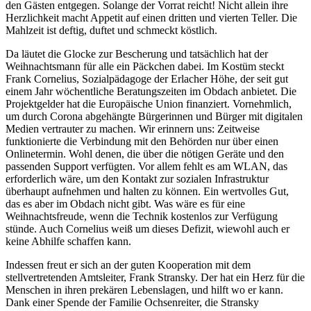
den Gästen entgegen. Solange der Vorrat reicht! Nicht allein ihre
Herzlichkeit macht Appetit auf einen dritten und vierten Teller. Die
Mahlzeit ist deftig, duftet und schmeckt köstlich.
Da läutet die Glocke zur Bescherung und tatsächlich hat der
Weihnachtsmann für alle ein Päckchen dabei. Im Kostüm steckt
Frank Cornelius, Sozialpädagoge der Erlacher Höhe, der seit gut
einem Jahr wöchentliche Beratungszeiten im Obdach anbietet. Die
Projektgelder hat die Europäische Union finanziert. Vornehmlich,
um durch Corona abgehängte Bürgerinnen und Bürger mit digitalen
Medien vertrauter zu machen. Wir erinnern uns: Zeitweise
funktionierte die Verbindung mit den Behörden nur über einen
Onlinetermin. Wohl denen, die über die nötigen Geräte und den
passenden Support verfügten. Vor allem fehlt es am WLAN, das
erforderlich wäre, um den Kontakt zur sozialen Infrastruktur
überhaupt aufnehmen und halten zu können. Ein wertvolles Gut,
das es aber im Obdach nicht gibt. Was wäre es für eine
Weihnachtsfreude, wenn die Technik kostenlos zur Verfügung
stünde. Auch Cornelius weiß um dieses Defizit, wiewohl auch er
keine Abhilfe schaffen kann.
Indessen freut er sich an der guten Kooperation mit dem
stellvertretenden Amtsleiter, Frank Stransky. Der hat ein Herz für die
Menschen in ihren prekären Lebenslagen, und hilft wo er kann.
Dank einer Spende der Familie Ochsenreiter, die Stransky