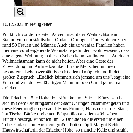
16.12.2022 in Neuigkeiten
Pünktlich vor dem vierten Advent macht der Weihnachtsmann
Station vor dem städtischen Obdach Öhringen. Dort wohnen zurzeit
rund 50 Frauen und Männer. Auch einige wenige Familien haben
hier eine vorübergehende Wohnstätte gefunden, wohl wissend, dass
eine eigene Wohnung in diesen Zeiten kaum zu finden ist. Auch der
Weihnachtsmann kann da nicht helfen. Aber eine Geste der
Zuwendung und Aufmerksamkeit für die Menschen in ihren
besonderen Lebensverhältnissen ist allemal möglich und findet
großen Zuspruch. „Endlich kümmert sich jemand um uns“, sagt eine
Frau und will den weißbärtigen Mann im roten Ornat gerne mal
drücken.
Die Erlacher Höhe Hohenlohe-Franken mit Sitz in Künzelsau hat
sich mit dem Ordnungsamt der Stadt Öhringen zusammengetan und
diese Feier möglich gemacht. Hans Fronius, Hausmeister der Stadt,
hat Tische, Bänke und einen Faltpavillon aus dem städtischen
Fundus besorgt. Pünktlich um 12 Uhr stehen die ersten um einen
Teller Gulasch an. Aus dem großen Pott schöpft Margot Keidel,
Hauswirtschafterin der Erlacher Höhe, so manche Kelle und strahlt