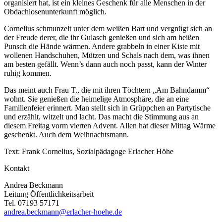
organisiert hat, ist ein kleines Geschenk für alle Menschen in der
Obdachlosenunterkunft möglich.
Cornelius schmunzelt unter dem weißen Bart und vergnügt sich an
der Freude derer, die ihr Gulasch genießen und sich am heißen
Punsch die Hände wärmen. Andere grabbeln in einer Kiste mit
wollenen Handschuhen, Mützen und Schals nach dem, was ihnen
am besten gefällt. Wenn’s dann auch noch passt, kann der Winter
ruhig kommen.
Das meint auch Frau T., die mit ihren Töchtern „Am Bahndamm“
wohnt. Sie genießen die heimelige Atmosphäre, die an eine
Familienfeier erinnert. Man stellt sich in Grüppchen an Partytische
und erzählt, witzelt und lacht. Das macht die Stimmung aus an
diesem Freitag vorm vierten Advent. Allen hat dieser Mittag Wärme
geschenkt. Auch dem Weihnachtsmann.
Text: Frank Cornelius, Sozialpädagoge Erlacher Höhe
Kontakt
Andrea Beckmann
Leitung Öffentlichkeitsarbeit
Tel. 07193 57171
andrea.beckmann@erlacher-hoehe.de