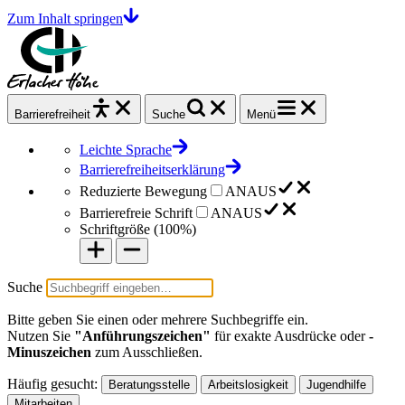
Zum Inhalt springen
Barrierefrei
heit
Suche
Menü
Leichte Sprache
Barrierefreiheitserklärung
Reduzierte Bewegung
AN
AUS
Barrierefreie Schrift
AN
AUS
Schriftgröße (
100%
)
Suche
Bitte geben Sie einen oder mehrere Suchbegriffe ein.
Nutzen Sie
"Anführungszeichen"
für exakte Ausdrücke oder
-
Minuszeichen
zum Ausschließen.
Häufig gesucht:
Beratungsstelle
Arbeitslosigkeit
Jugendhilfe
Mitarbeiten