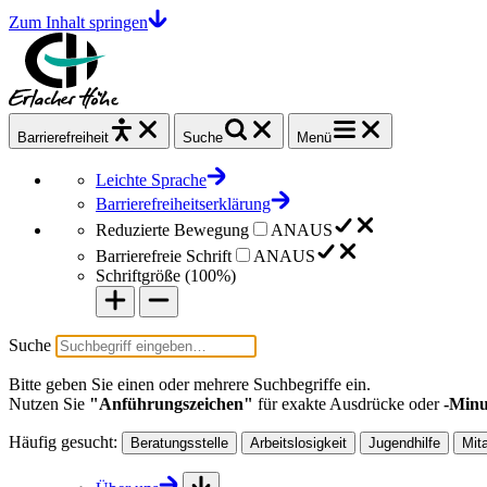
Zum Inhalt springen
Barrierefrei
heit
Suche
Menü
Leichte Sprache
Barrierefreiheitserklärung
Reduzierte Bewegung
AN
AUS
Barrierefreie Schrift
AN
AUS
Schriftgröße (
100%
)
Suche
Bitte geben Sie einen oder mehrere Suchbegriffe ein.
Nutzen Sie
"Anführungszeichen"
für exakte Ausdrücke oder
-Minu
Häufig gesucht:
Beratungsstelle
Arbeitslosigkeit
Jugendhilfe
Mit