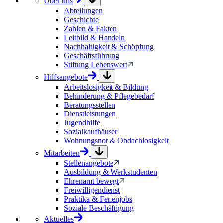
Über uns
Abteilungen
Geschichte
Zahlen & Fakten
Leitbild & Handeln
Nachhaltigkeit & Schöpfung
Geschäftsführung
Stiftung Lebenswert
Hilfsangebote
Arbeitslosigkeit & Bildung
Behinderung & Pflegebedarf
Beratungsstellen
Dienstleistungen
Jugendhilfe
Sozialkaufhäuser
Wohnungsnot & Obdachlosigkeit
Mitarbeiten
Stellenangebote
Ausbildung & Werkstudenten
Ehrenamt bewegt
Freiwilligendienst
Praktika & Ferienjobs
Soziale Beschäftigung
Aktuelles