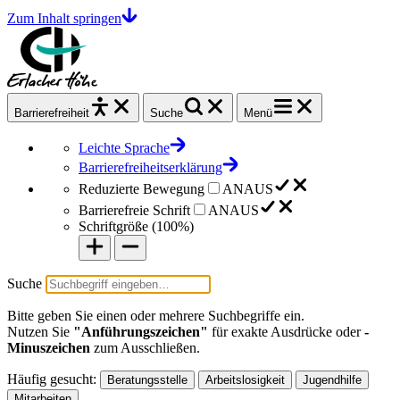
Zum Inhalt springen
Barrierefrei
heit
Suche
Menü
Leichte Sprache
Barrierefreiheitserklärung
Reduzierte Bewegung
AN
AUS
Barrierefreie Schrift
AN
AUS
Schriftgröße (
100%
)
Suche
Bitte geben Sie einen oder mehrere Suchbegriffe ein.
Nutzen Sie
"Anführungszeichen"
für exakte Ausdrücke oder
-
Minuszeichen
zum Ausschließen.
Häufig gesucht:
Beratungsstelle
Arbeitslosigkeit
Jugendhilfe
Mitarbeiten