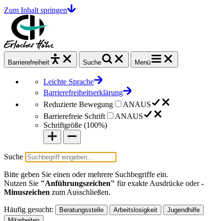
Zum Inhalt springen
Barrierefrei
heit
Suche
Menü
Leichte Sprache
Barrierefreiheitserklärung
Reduzierte Bewegung
AN
AUS
Barrierefreie Schrift
AN
AUS
Schriftgröße (
100%
)
Suche
Bitte geben Sie einen oder mehrere Suchbegriffe ein.
Nutzen Sie
"Anführungszeichen"
für exakte Ausdrücke oder
-
Minuszeichen
zum Ausschließen.
Häufig gesucht:
Beratungsstelle
Arbeitslosigkeit
Jugendhilfe
Mitarbeiten