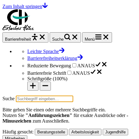
Zum Inhalt springen
Barrierefrei
heit
Suche
Menü
Leichte Sprache
Barrierefreiheitserklärung
Reduzierte Bewegung
AN
AUS
Barrierefreie Schrift
AN
AUS
Schriftgröße (
100%
)
Suche
Bitte geben Sie einen oder mehrere Suchbegriffe ein.
Nutzen Sie
"Anführungszeichen"
für exakte Ausdrücke oder
-
Minuszeichen
zum Ausschließen.
Häufig gesucht:
Beratungsstelle
Arbeitslosigkeit
Jugendhilfe
Mitarbeiten