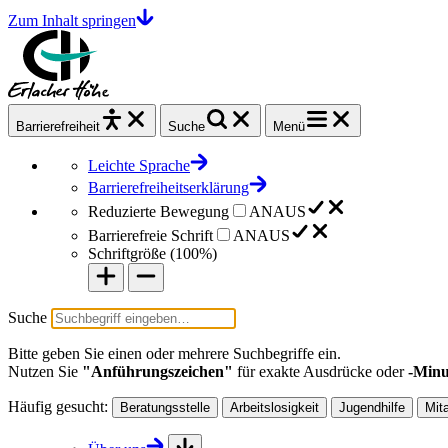
Zum Inhalt springen
Barrierefrei
heit
Suche
Menü
Leichte Sprache
Barrierefreiheitserklärung
Reduzierte Bewegung
AN
AUS
Barrierefreie Schrift
AN
AUS
Schriftgröße (
100%
)
Suche
Bitte geben Sie einen oder mehrere Suchbegriffe ein.
Nutzen Sie
"Anführungszeichen"
für exakte Ausdrücke oder
-Minu
Häufig gesucht:
Beratungsstelle
Arbeitslosigkeit
Jugendhilfe
Mit