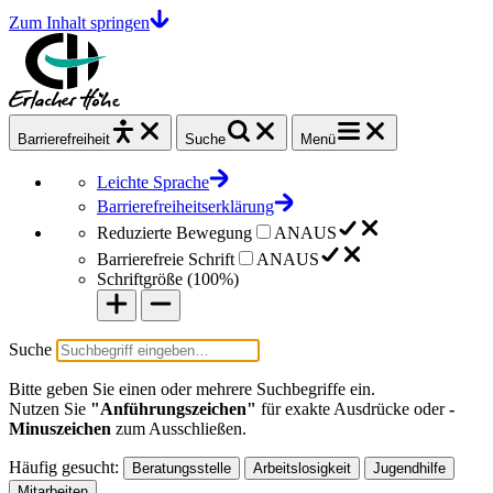
Zum Inhalt springen
Barrierefrei
heit
Suche
Menü
Leichte Sprache
Barrierefreiheitserklärung
Reduzierte Bewegung
AN
AUS
Barrierefreie Schrift
AN
AUS
Schriftgröße (
100%
)
Suche
Bitte geben Sie einen oder mehrere Suchbegriffe ein.
Nutzen Sie
"Anführungszeichen"
für exakte Ausdrücke oder
-
Minuszeichen
zum Ausschließen.
Häufig gesucht:
Beratungsstelle
Arbeitslosigkeit
Jugendhilfe
Mitarbeiten