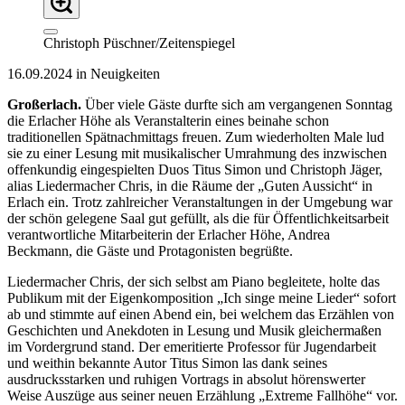
Christoph Püschner/Zeitenspiegel
16.09.2024 in Neuigkeiten
Großerlach.
Über viele Gäste durfte sich am vergangenen Sonntag
die Erlacher Höhe als Veranstalterin eines beinahe schon
traditionellen Spätnachmittags freuen. Zum wiederholten Male lud
sie zu einer Lesung mit musikalischer Umrahmung des inzwischen
offenkundig eingespielten Duos Titus Simon und Christoph Jäger,
alias Liedermacher Chris, in die Räume der „Guten Aussicht“ in
Erlach ein. Trotz zahlreicher Veranstaltungen in der Umgebung war
der schön gelegene Saal gut gefüllt, als die für Öffentlichkeitsarbeit
verantwortliche Mitarbeiterin der Erlacher Höhe, Andrea
Beckmann, die Gäste und Protagonisten begrüßte.
Liedermacher Chris, der sich selbst am Piano begleitete, holte das
Publikum mit der Eigenkomposition „Ich singe meine Lieder“ sofort
ab und stimmte auf einen Abend ein, bei welchem das Erzählen von
Geschichten und Anekdoten in Lesung und Musik gleichermaßen
im Vordergrund stand. Der emeritierte Professor für Jugendarbeit
und weithin bekannte Autor Titus Simon las dank seines
ausdrucksstarken und ruhigen Vortrags in absolut hörenswerter
Weise Auszüge aus seiner neuen Erzählung „Extreme Fallhöhe“ vor.