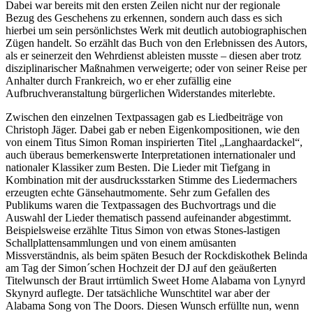
Dabei war bereits mit den ersten Zeilen nicht nur der regionale
Bezug des Geschehens zu erkennen, sondern auch dass es sich
hierbei um sein persönlichstes Werk mit deutlich autobiographischen
Zügen handelt. So erzählt das Buch von den Erlebnissen des Autors,
als er seinerzeit den Wehrdienst ableisten musste – diesen aber trotz
disziplinarischer Maßnahmen verweigerte; oder von seiner Reise per
Anhalter durch Frankreich, wo er eher zufällig eine
Aufbruchveranstaltung bürgerlichen Widerstandes miterlebte.
Zwischen den einzelnen Textpassagen gab es Liedbeiträge von
Christoph Jäger. Dabei gab er neben Eigenkompositionen, wie den
von einem Titus Simon Roman inspirierten Titel „Langhaardackel“,
auch überaus bemerkenswerte Interpretationen internationaler und
nationaler Klassiker zum Besten. Die Lieder mit Tiefgang in
Kombination mit der ausdrucksstarken Stimme des Liedermachers
erzeugten echte Gänsehautmomente. Sehr zum Gefallen des
Publikums waren die Textpassagen des Buchvortrags und die
Auswahl der Lieder thematisch passend aufeinander abgestimmt.
Beispielsweise erzählte Titus Simon von etwas Stones-lastigen
Schallplattensammlungen und von einem amüsanten
Missverständnis, als beim späten Besuch der Rockdiskothek Belinda
am Tag der Simon´schen Hochzeit der DJ auf den geäußerten
Titelwunsch der Braut irrtümlich Sweet Home Alabama von Lynyrd
Skynyrd auflegte. Der tatsächliche Wunschtitel war aber der
Alabama Song von The Doors. Diesen Wunsch erfüllte nun, wenn