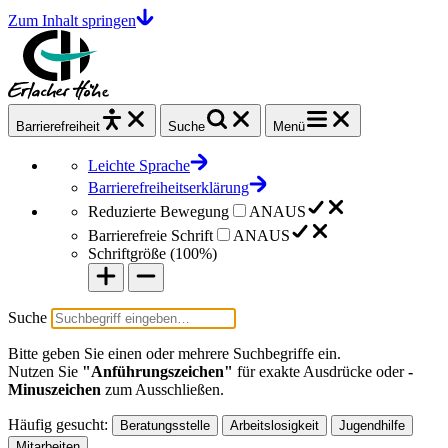
Zum Inhalt springen
Barrierefrei
heit
Suche
Menü
Leichte Sprache
Barrierefreiheitserklärung
Reduzierte Bewegung
AN
AUS
Barrierefreie Schrift
AN
AUS
Schriftgröße (
100%
)
Suche
Bitte geben Sie einen oder mehrere Suchbegriffe ein.
Nutzen Sie
"Anführungszeichen"
für exakte Ausdrücke oder
-
Minuszeichen
zum Ausschließen.
Häufig gesucht:
Beratungsstelle
Arbeitslosigkeit
Jugendhilfe
Mitarbeiten