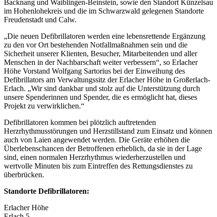
Backnang und Waiblingen-Beinstein, sowie den Standort Künzelsau
im Hohenlohekreis und die im Schwarzwald gelegenen Standorte
Freudenstadt und Calw.
„Die neuen Defibrillatoren werden eine lebensrettende Ergänzung
zu den vor Ort bestehenden Notfallmaßnahmen sein und die
Sicherheit unserer Klienten, Besucher, Mitarbeitenden und aller
Menschen in der Nachbarschaft weiter verbessern“, so Erlacher
Höhe Vorstand Wolfgang Sartorius bei der Einweihung des
Defibrillators am Verwaltungssitz der Erlacher Höhe in Großerlach-
Erlach. „Wir sind dankbar und stolz auf die Unterstützung durch
unsere Spenderinnen und Spender, die es ermöglicht hat, dieses
Projekt zu verwirklichen.“
Defibrillatoren kommen bei plötzlich auftretenden
Herzrhythmusstörungen und Herzstillstand zum Einsatz und können
auch von Laien angewendet werden. Die Geräte erhöhen die
Überlebenschancen der Betroffenen erheblich, da sie in der Lage
sind, einen normalen Herzrhythmus wiederherzustellen und
wertvolle Minuten bis zum Eintreffen des Rettungsdienstes zu
überbrücken.
Standorte Defibrillatoren:
Erlacher Höhe
Erlach 5